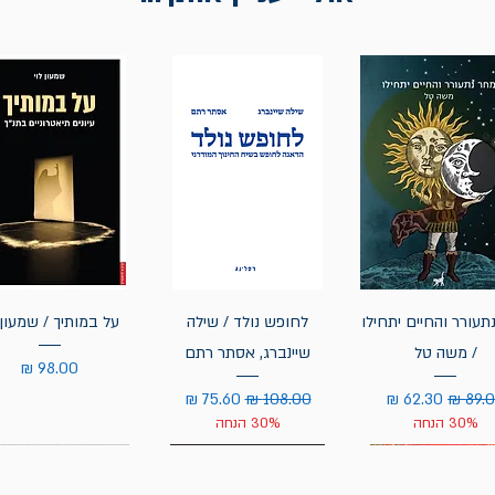
תעורר והחיים יתחילו
לחופש נולד / שילה
על במותיך / שמעון 
/ משה טל
שיינברג, אסתר רתם
מחיר
יר רגיל
מחיר מבצע
מחיר רגיל
מחיר מבצע
30% הנחה
30% הנחה