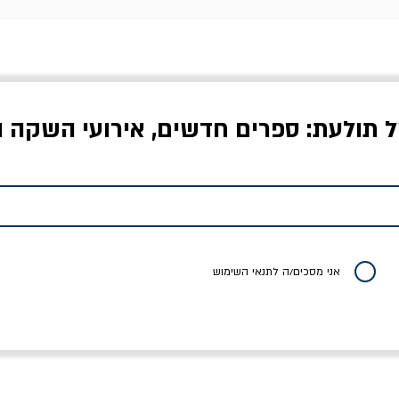
ל תולעת: ספרים חדשים, אירועי השקה ו
לדי המחר / ברטולט
שישה אויבים של חירות /
איך בעצם מלמדים עי
ברכט
ישעיה ברלין
/ עריכה: מירב שמי 
יר רגיל
מחיר מבצע
מחיר
מחיר
20% הנחה
אני מסכים/ה לתנאי השימוש