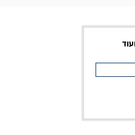
עוד
צוב?
יוליסס / ג'ימס ג'ויס
מלכוד 23 או כל שם
פרץ
מחורבן אחר / ורסנו
מחיר
מחיר רגיל
מחיר מבצע
20% הנחה