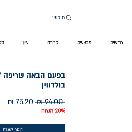
חיפוש
חדשים
מבצעים
פרוזה
עיון
ספ
בפעם הבאה שריפה / 
בולדווין
מחיר
מחי
 ‏94.00 ‏₪ 
רגיל
מב
20% הנחה
הוסף לעגלה