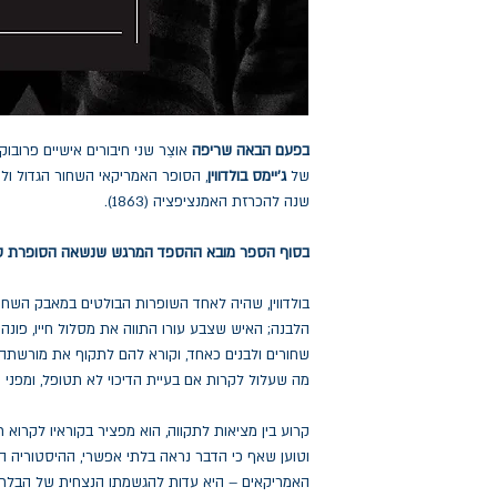
בפעם הבאה שריפה
אוצֵר שני חיבורים אישיים פרובוקטי
של
ג'יימס בולדווין
, הסופר האמריקאי השחור הגדול ול
שנה להכרזת האמנציפציה (1863).
בסוף הספר מובא ההספד המרגש שנשאה הסופרת טוני מ
בולדווין, שהיה לאחד השופרות הבולטים במאבק השחו
הלבנה; האיש שצבע עורו התווה את מסלול חייו, פונה 
שחורים ולבנים כאחד, וקורא להם לתקוף את מורשתה ה
מה שעלול לקרות אם בעיית הדיכוי לא תטופל, ומפני 
קרוע בין מציאות לתקווה, הוא מפציר בקוראיו לקרוא 
וטוען שאף כי הדבר נראה בלתי אפשרי, ההיסטוריה ה
האמריקאים – היא עדות להגשמתו הנצחית של הבלתי