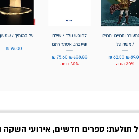
תעורר והחיים יתחילו
לחופש נולד / שילה
על במותיך / שמעון 
/ משה טל
שיינברג, אסתר רתם
מחיר
יר רגיל
מחיר מבצע
מחיר רגיל
מחיר מבצע
30% הנחה
30% הנחה
ל תולעת: ספרים חדשים, אירועי השקה ו