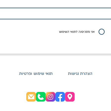
לדי המחר / ברטולט
שישה אויבים של חירות /
איך בעצם מלמדים עי
ברכט
ישעיה ברלין
/ עריכה: מירב שמי 
יר רגיל
מחיר מבצע
מחיר
מחיר
20% הנחה
אני מסכים/ה לתנאי השימוש
הצהרת נגישות
תנאי שימוש ופרטיות