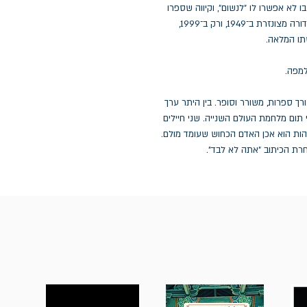
לא אפשרו לו ״לנשום״, וקיווה שספרו
יזכה לחיים שניים אי־שם בעתיד. הספר ראה אור במהדורה מצונזרת ב־1949, ורק ב־1999,
תו המלאה.
למפה.
) היה ספרן, עורך ספרות, משורר וסופר. בין היתר ערך
תום מלחמת העולם השנייה. שני חיילים
הות הוא אכן האדם הכחוש שעומד מולם.
נחרת הכיתוב "אתה לא לבד".