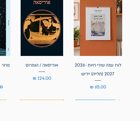
לוח שנה שירי חיות 2026-
אודיסאה / הומרוס
מחר נ
2027 (תלייה) יידיש
מחיר
מחיר
מח