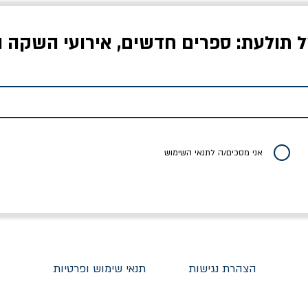
ל תולעת: ספרים חדשים, אירועי השקה ו
לדי המחר / ברטולט
שישה אויבים של חירות /
איך בעצם מלמדים עי
ברכט
ישעיה ברלין
/ עריכה: מירב שמי 
יר רגיל
מחיר מבצע
מחיר
מחיר
20% הנחה
אני מסכים/ה לתנאי השימוש
הצהרת נגישות
תנאי שימוש ופרטיות