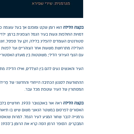
בקצה הלילה
הוא רומן שקט ומופנם אך בעל עוצמה פ
דמויות החולפות ונעות בעיר הנמל הצפונית ברמן: ילדים ו
סטודנטים העומדים להפליג בלילה, זקן על ספסל, זונה
העלילה מתרחשת משעות אחר הצוהריים ועד לפנות בו
עם הנוף העירוני הלילי, משוטטות בין מועדון האסטוריה
העיר והאנשים נעים להם בין הצללים, ואילו הלילה מת
ההתוודעות לסגנון הכתיבה הייחודי והחדשני של פְרידוֹ
המסתורין של העיר עוטפת מכל עבר.
בקצה הלילה
ראה אור באוקטובר 3
האסורים לפרסום במשטר הנאצי משום שיש בו תיאור 
גרמנייה לגבר שחור המגיע לעיר הנמל. למרות שנאס
המבקרים. הסופר הרמן הסה קרא את הרומן ב־1933 ונפעם מעוצמתו הפיוטית.