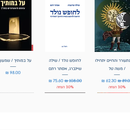
תעורר והחיים יתחילו
לחופש נולד / שילה
על במותיך / שמעון 
/ משה טל
שיינברג, אסתר רתם
מחיר
יר רגיל
מחיר מבצע
מחיר רגיל
מחיר מבצע
30% הנחה
30% הנחה