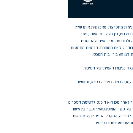
נימית מתפרצת. מאכלסות אותו שלל
ילדות, נגן חליל, זוג מאוהב, שני
 ולקוח מהוסס, ימאים ולהטוטנים.
קר של יום המוחרת. הדמויות מתמזגות
, הגן הציבורי ובית המכס.
גלה כגיבורו האמיתי של הסיפור.
 לָמְפֶּה כמוה כצפייה בסרט, ותחושת
193. חודשיים בלבד לאחר מכן הוא הוכנס לרשימת הספרים
של קשר הומוסקסואלי וקשר בין אישה
ר למכירה, התקבל הספר לקול תשואות