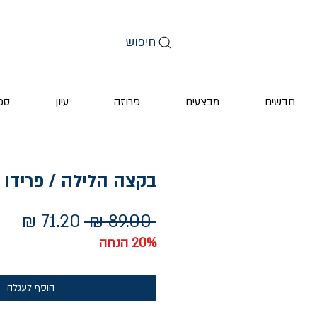
חיפוש
חדשים
מבצעים
פרוזה
עיון
ספ
בקצה הלילה / פרידו
מחיר
מחי
 ‏89.00 ‏₪ 
רגיל
מבצ
20% הנחה
הוסף לעגלה