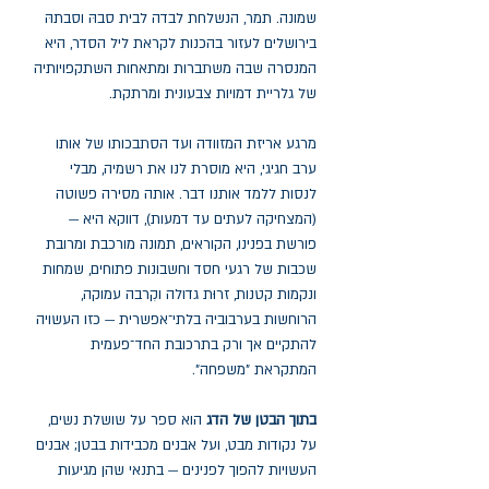
שמונה. תמר, הנשלחת לבדה לבית סבהּ וסבתהּ
בירושלים לעזור בהכנות לקראת ליל הסדר, היא
המנסרה שבה משתברות ומתאחות השתקפויותיה
של גלריית דמויות צבעונית ומרתקת.
מרגע אריזת המזוודה ועד הסתבכותו של אותו
ערב חגיגי, היא מוסרת לנו את רשמיה, מבלי
לנסות ללמד אותנו דבר. אותה מסירה פשוטה
(המצחיקה לעתים עד דמעות), דווקא היא —
פורשת בפנינו, הקוראים, תמונה מורכבת ומרובת
שכבות של רגעי חסד וחשבונות פתוחים, שמחות
ונקמות קטנות, זרוּת גדולה וקִרבה עמוקה,
הרוחשות בערבוביה בלתי־אפשרית — כזו העשויה
להתקיים אך ורק בתרכובת החד־פעמית
המתקראת "משפחה".
בתוך הבטן של הדג
הוא ספר על שושלת נשים,
על נקודות מבט, ועל אבנים מכבידות בבטן; אבנים
העשויות להפוך לפנינים — בתנאי שהן מגיעות