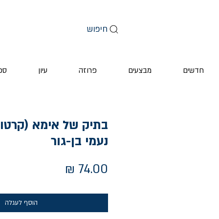
חיפוש
חדשים
מבצעים
פרוזה
עיון
ספ
בתיק של אימא (קרטון)
נעמי בן-גור
מחיר
הוסף לעגלה