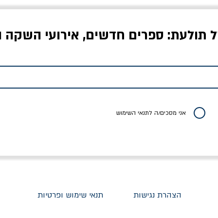
ל תולעת: ספרים חדשים, אירועי השקה ו
לדי המחר / ברטולט
שישה אויבים של חירות /
איך בעצם מלמדים עי
ברכט
ישעיה ברלין
/ עריכה: מירב שמי 
יר רגיל
מחיר מבצע
מחיר
מחיר
20% הנחה
אני מסכים/ה לתנאי השימוש
הצהרת נגישות
תנאי שימוש ופרטיות