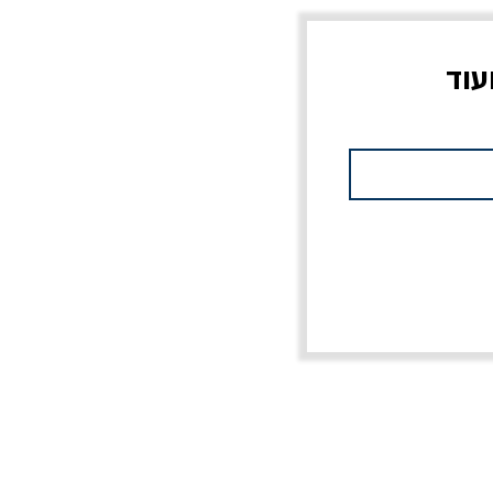
עוד
צוב?
יוליסס / ג'ימס ג'ויס
מלכוד 23 או כל שם
פרץ
מחורבן אחר / ורסנו
מחיר
מחיר רגיל
מחיר מבצע
20% הנחה