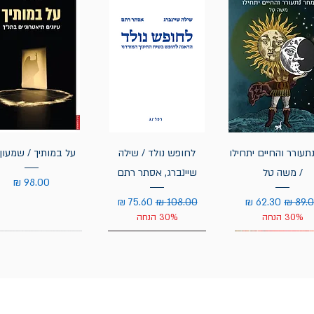
תעורר והחיים יתחילו
לחופש נולד / שילה
על במותיך / שמעון 
/ משה טל
שיינברג, אסתר רתם
מחיר
יר רגיל
מחיר מבצע
מחיר רגיל
מחיר מבצע
30% הנחה
30% הנחה