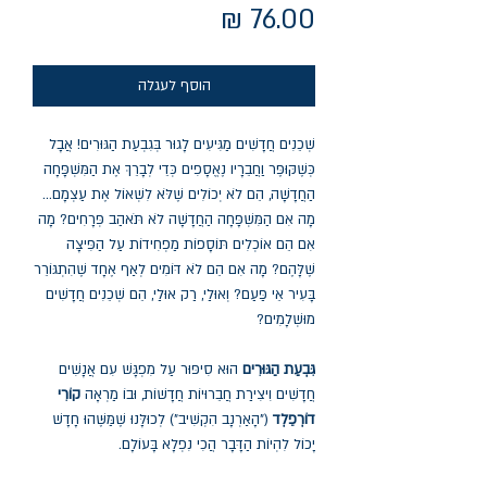
מחיר
הוסף לעגלה
שְׁכֵנִים חֲדָשִׁים מַגִּיעִים לָגוּר בְּגִבְעַת הַגּוּרִים! אֲבָל
כְּשֶׁקּוּפֶּר וַחֲבֵרָיו נֶאֱסָפִים כְּדֵי לְבָרֵךְ אֶת הַמִּשְׁפָּחָה
הַחֲדָשָׁה, הֵם לֹא יְכוֹלִים שֶׁלֹּא לִשְׁאוֹל אֶת עַצְמָם...
מָה אִם הַמִּשְׁפָּחָה הַחֲדָשָׁה לֹא תֹּאהַב פְּרָחִים? מָה
אִם הֵם אוֹכְלִים תּוֹסָפוֹת מַפְחִידוֹת עַל הַפִּיצָה
שֶׁלָּהֶם? מָה אִם הֵם לֹא דּוֹמִים לְאַף אֶחָד שֶׁהִתְגּוֹרֵר
בָּעִיר אֵי פַּעַם? וְאוּלַי, רַק אוּלַי, הֵם שְׁכֵנִים חֲדָשִׁים
מוּשְׁלָמִים?
גִּבְעַת הַגּוּרִים
הוּא סִיפּוּר עַל מִפְגָּשׁ עִם אֲנָשִׁים
חֲדָשִׁים וִיצִירַת חֲבֵרוּיוֹת חֲדָשׁוֹת, וּבוֹ מַרְאָה
קוֹרִי
דוֹרְפֵלְד
("הָאַרְנָב הִקְשִׁיב") לְכוּלָּנוּ שֶׁמַּשֶּׁהוּ חָדָשׁ
יָכוֹל לִהְיוֹת הַדָּבָר הֲכִי נִפְלָא בָּעוֹלָם.