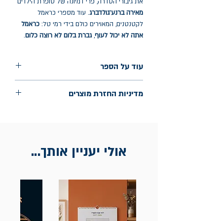
את גיבורי הסדרה, פרי דמיונה של סופרת הילדים
מאירה ברנע־גולדברג
. עוד מספרי כראמל
לקטנטנים, המאוירים כולם בידי רמי טל:
כראמל
אתה לא יכול לעוף
,
גברת בלום לא רוצה כלום
.
עוד על הספר
הוצאה: כנרת זמורה דביר
מדיניות החזרת מוצרים
שנת הוצאה: מאי 2025
עמודים: 40
החלפות יתאפשרו בתוך חודש מיום הקנייה
בכתובת מלכי ישראל 9, תל אביב. יש
להציג חשבונית / מייל אסמכתא בלבד.
אולי יעניין אותך...