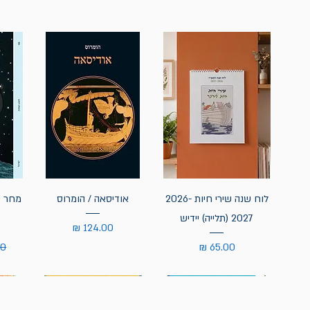
לוח שנה שירי חיות 2026-
אודיסאה / הומרוס
מחר נ
2027 (תלייה) יידיש
מחיר
מחיר
מח