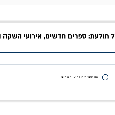
ל תולעת: ספרים חדשים, אירועי השקה ו
לדי המחר / ברטולט
שישה אויבים של חירות /
איך בעצם מלמדים עי
ברכט
ישעיה ברלין
/ עריכה: מירב שמי 
יר רגיל
מחיר מבצע
מחיר
מחיר
20% הנחה
אני מסכים/ה לתנאי השימוש