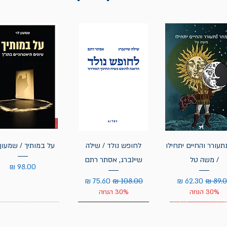
תעורר והחיים יתחילו
לחופש נולד / שילה
על במותיך / שמעון 
/ משה טל
שיינברג, אסתר רתם
מחיר
יר רגיל
מחיר מבצע
מחיר רגיל
מחיר מבצע
30% הנחה
30% הנחה