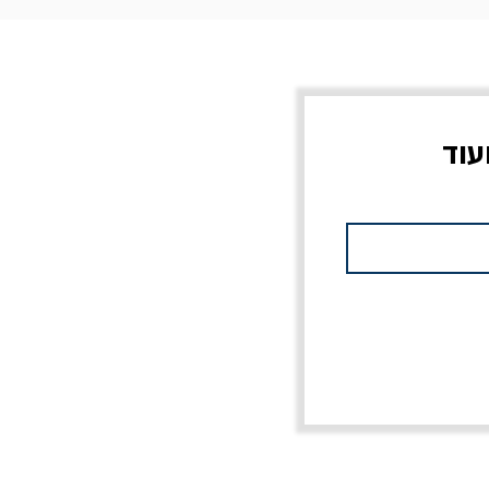
עוד
צוב?
יוליסס / ג'ימס ג'ויס
מלכוד 23 או כל שם
פרץ
מחורבן אחר / ורסנו
מחיר
מחיר רגיל
מחיר מבצע
20% הנחה