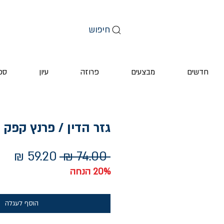
חיפוש
חדשים
מבצעים
פרוזה
עיון
ספ
גזר הדין / פרנץ קפק
מחיר
מחי
 ‏74.00 ‏₪ 
רגיל
מבצ
20% הנחה
הוסף לעגלה