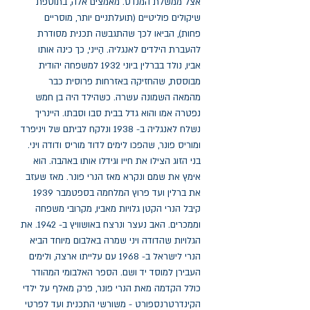
אצל ממשלת המנדט. מאמצים אלה, בתוספת 
שיקולים פוליטיים (תועלתניים יותר, מוסריים 
פחות), הביאו לכך שהתגבשה תכנית מסודרת 
להעברת הילדים לאנגליה. הַייני, כך כינה אותו 
אביו, נולד בברלין ביוני 1932 למשפחה יהודית 
מבוססת, שהחזיקה באזרחות פרוסית כבר 
מהמאה השמונה עשרה. כשהילד היה בן חמש 
נפטרה אמו והוא גדל בבית סבו וסבתו. היינריך 
נשלח לאנגליה ב- 1938 ונלקח לביתם של ויניפרד 
ומוריס פונר, שהפכו לימים לדוד מוריס ודודה ויני. 
בני הזוג הצילו את חייו וגידלו אותו באהבה. הוא 
אימץ את שמם ונקרא מאז הנרי פונר. מאז שעזב 
את ברלין ועד פרוץ המלחמה בספטמבר 1939 
קיבל הנרי הקטן גלויות מאביו, מקרובי משפחה 
וממכרים. האב נעצר ונרצח באושוויץ ב- 1942. את 
הגלויות שהדודה ויני שמרה באלבום מיוחד הביא 
הנרי לישראל ב- 1968 עם עלייתו ארצה, ולימים 
העבירן למוסד יד ושם. הספר האלבומי המהודר 
כולל הקדמה מאת הנרי פונר, פרק מאלף על ילדי 
הקינדרטרנספורט - משורשי התכנית ועד לפרטי 