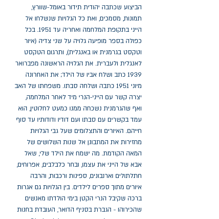
הביצוע שכתבה יהודית תידור באומל-שוורץ, 
תמונות, מסמכים, ואת כל הגלויות שנשלחו אל 
הייני בתקופת המלחמה ואחריה עד 1951. בכל 
כפולה בספר מופיעה גלויה על שני צדיה (איור 
וטקסט בגרמנית או באנגלית), ותרגום הטקסט 
לאנגלית ולעברית. את הגלויה הראשונה מפברואר 
1939 כתב ושלח אביו של הילד; את האחרונה 
מיוני 1951 כתבה ושלחה סבתו. משפחתו של האב 
יצרה קשר עם הייני-הנרי מיד לאחר המלחמה, 
ואף שהגרמנית נשכחה ממנו כמעט לחלוטין, הוא 
עמד בקשרים עם סבתו ועם דודיו ודודותיו עד סוף 
חייהם. האיורים והתצלומים שעל גבי הגלויות 
מחזירות את המתבונן אל שנות השלושים של 
המאה הקודמת. מה ישמח את הילד שלי, שאל 
אבא של הייני את עצמו, ובחר כלבלבים, אפרוחים, 
חתלתולים וארנבונים, ספינות ורכבות, והרבה 
איורים מתוך ספרים לילדים. בין הגלויות גם אגרות 
ברכה שקיבל הנרי הקטן בימי הולדתו מאנשים 
שהכירוהו - הגברת בסניף הדואר, העובדת בחנות 