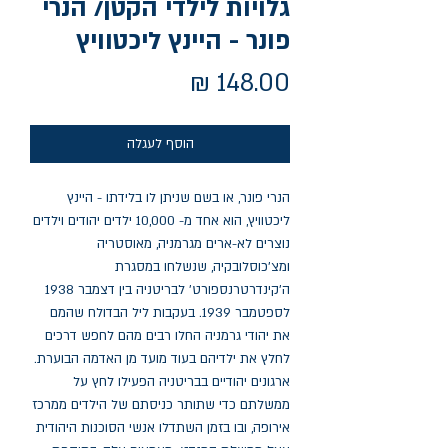
גלויות לילדי הקטן/ הנרי
פונר - היינץ ליכטוויץ
Price
148.00 ₪
הוסף לעגלה
הנרי פונר, או בשם שניתן לו בלידתו - היינץ 
ליכטוויץ, הוא אחד מ- 10,000 ילדים יהודים וילדים 
נוצרים לא-ארים מגרמניה, מאוסטריה 
ומצ'כוסלובקיה, שנשלחו במסגרת 
ה'קינדרטרנספורט' לבריטניה בין דצמבר 1938 
לספטמבר 1939. בעקבות ליל הבדולח שהמם 
את יהודי גרמניה החלו רבים מהם לחפש דרכים 
לחלץ את ילדיהם בעוד מועד מן האדמה הבוערת. 
ארגונים יהודיים בבריטניה הפעילו לחץ על 
ממשלתם כדי שתותר כניסתם של הילדים ממרכז 
אירופה, ובו בזמן השתדלו אנשי הסוכנות היהודית 