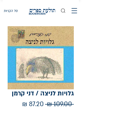
סל הקניות
גלויות לניצה / דני קרמן
מחיר
מחיר
 ‏109.00 ‏₪ 
רגיל
מבצע