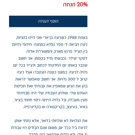
20% הנחה
הוסף לעגלה
בשנת 1988, כשניצה בן־ארי ואני היינו בזוגיות,
ניצה הביאה לי ספר נפלא במתנה: חילופי גלויות
בין הצייר פרנץ מארק והמשוררת אלזה
לסקר־שילר. נכבשתי מייד בקסמו. אני חושב
שכבר באותו יום החלטתי לכתוב ולצייר בכל יום
גלויה לניצה. במשך כשנה הצטברו אצל ניצה
קרוב ל־300 גלויות. אני חושב שאפשר לראות
בהן את הגיוון שמאפיין את עבודתי ואת תפיסת
העולם שלי. שולחן העבודה שלי היה מבחינתי
מעין מעבדה, וכל גלויה הייתה ניסוי חזותי בציור,
באיור, בעיצוב, בקריקטורה או בקליגרפיה.
את הגלויות לא שלחתי בדואר, אלא נתתי אותן
לניצה ביד בכל יום, משום שגם הבולים היו עבודת
יד שלי, ולא בולים שהדואר היה מקבל.