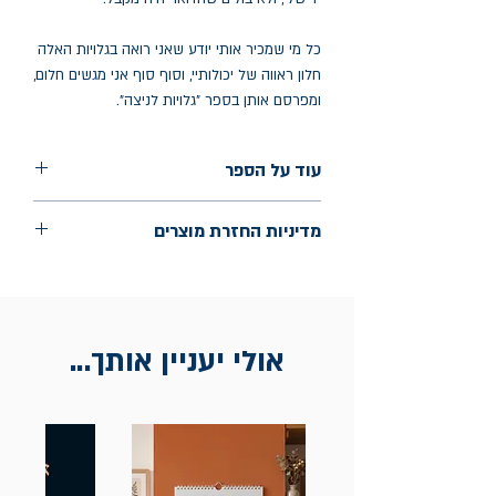
כל מי שמכיר אותי יודע שאני רואה בגלויות האלה
חלון ראווה של יכולותיי, וסוף סוף אני מגשים חלום,
ומפרסם אותן בספר "גלויות לניצה".
עוד על הספר
הוצאה: כנרת זמורה דביר
מדיניות החזרת מוצרים
שנת הוצאה: 2026
החלפות יתאפשרו בתוך חודש מיום הקנייה
בכתובת מלכי ישראל 9, תל אביב. יש
להציג חשבונית / מייל אסמכתא בלבד.
אולי יעניין אותך...