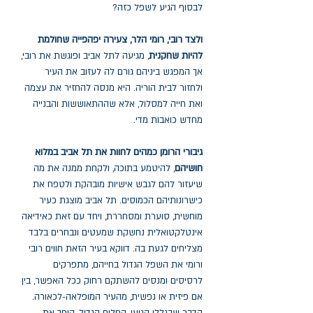
לבסוף הגיע לשפל כזה?
ולצד רובי, רומי הלר, צעירה יפהפייה שחולמת
להיות שחקנית
, מגיעה לתל אביב ופוגשת את רובי,
אך המפגש ביניהם גורם לה לעזוב את העיר
ולחזור לבית הוריה. היא מנסה להחזיר את עצמה
ואת חייה למסלול, אלא שההתאוששות והבנייה
מחדש כואבות מדי.
גיבורי הרומן כמהים לחוות את תל אביב במלוא
חושיהם
, להיטמע בתוכה, ולקחת ממנה את מה
שיעזור להם לגבש אישיות מובהקת ולטפח את
כישרונותיהם הכמוסים. תל אביב מוצגת כעיר
מוחשית, סוערת ומסחררת, ויחד עם זאת כאידיאה
אינטלקטואלית נחשקת שמעטים ונבחרים בלבד
מצליחים לגעת בה. דווקא בעיר הזאת חווים רובי
ורומי את השפל הגדול בחייהם, מתפרקים
לרסיסים ומנסים להשתקם רחוק ככל האפשר, בין
אם פיזית או נפשית, מהעיר המופלאה-לכאורה.