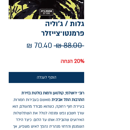
גלות / ג'וליה
פרמנטו־צייזלר
מחיר
מחיר
 ‏88.00 ‏₪ 
רגיל
מבצע
20% הנחה
הוסף לעגלה
רובי ירושלמי, קולנוען ודמות בולטת בזירת
התרבות התל אביבית
מואשם בעבירות חמורות.
בעיירת חוף רחוקה, כשהוא מבודד מהעולם, הוא
עורך חשבון נפש ומנסה לגולל את השתלשלות
האירועים שהובילה אותו עד הלום. כיצד הילד
השמנמן והדחוי מנהריה נהפך לאיש משפיע, אך