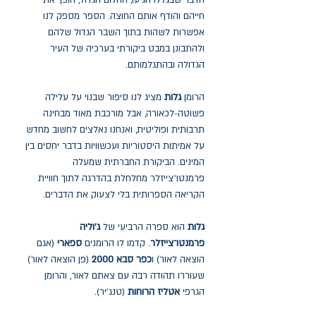
הדבר שבגללו הגיעו, החלום הגדול, הופך את
חייהם והודף אותם החוצה. הספר מספק לנו
אפשרות לשהות בתוך השבר הגדול שלהם
ולהתבונן במבט ביקורתי בערכיה של העיר
הגדולה ובהתגלמותם.
הרומן
גלות
מציג לנו סיפור שבנוי על עלילה
פשוטה-לכאורה, אבל מורכבת מאוד מבחינה
תרבותית ופוליטית, ואנחנו נאלצים לחשוב מחדש
על אמיתות היסטוריות ועכשוויות בדבר יחסים בין
המינים. הביקורת החברתית שמעלה
פרמנטו־צייזלר מחלחלת בהדרגה לתוך חוויית
הקריאה הספרותית בלי לצעוק את הדברים.
גלות
הוא ספרה הרביעי של
ג'וליה
פרמנטו־צייזלר
. קדמו לו הרומנים
ספארי
(אגם
הוצאה לאור) ו
כפר סבא 2000
(פן הוצאה לאור)
שעוררו תהודה רבה עם צאתם לאור, והרומן
הגרפי
אטליז הרוחות
(טנג'יר).