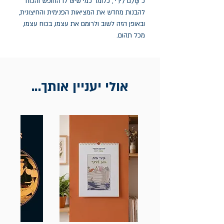
כ"שָׁלֵם לִירִי", כלומר כמי שיש לו החופש והכוח
להבנות מחדש את המציאות הפנימית והחיצונית,
ובאופן הזה לשוב ולרומם את עצמו, בכוח עצמו,
מכל תהום.
אולי יעניין אותך...