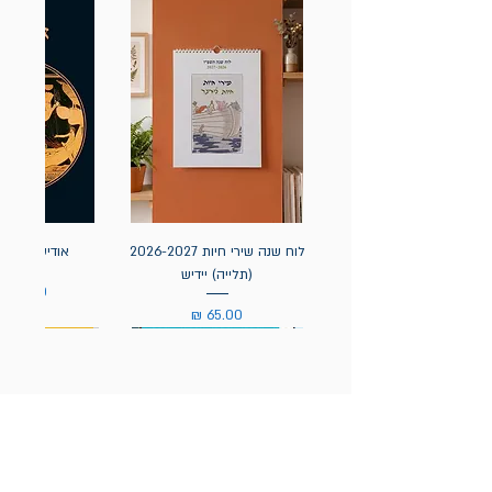
לוח שנה שירי חיות 2026-2027
אודיסאה / ה
(תלייה) יידיש
מחיר
מחיר
הניוזלטר של תולעת: ספרים