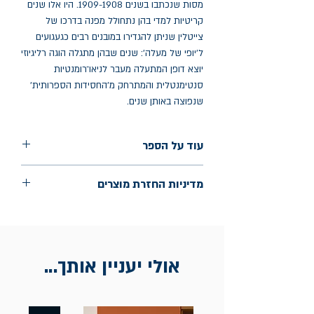
מסות שנכתבו בשנים 1909-1908. היו אלו שנים
קריטיות למדי בהן נתחולל מפנה בדרכו של
צייטלין שניתן להגדירו במובנים רבים כגעגועים
ל'יופי של מעלה': שנים שבהן מתגלה הוגה רליגיוזי
יוצא דופן המתעלה מעבר לניאו־רומנטיות
סנטימנטלית והמתרחק מ'החסידות הספרותית'
שנפוצה באותן שנים.
עוד על הספר
הוצאה: בלימה
מדיניות החזרת מוצרים
שנת הוצאה: 2022
החלפות יתאפשרו בתוך חודש מיום הקנייה
בכתובת מלכי ישראל 9, תל אביב. יש
להציג חשבונית / מייל אסמכתא בלבד.
אולי יעניין אותך...