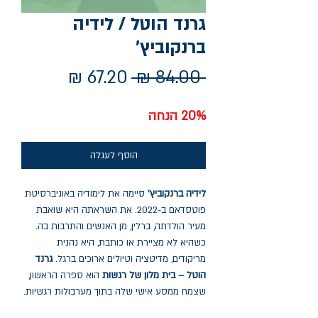
גרנד הוטל / לידיה
ברנקוביץ'
מחיר
מחיר
 ‏84.00 ‏₪ 
רגיל
מבצע
20% הנחה
הוסף לעגלה
לידיה ברנקוביץ'
סיימה את לימודיה באוניברסיטת
פוטסדאם ב-2022. את השראתה היא שואבת
מעיר הולדתה, ברלין, מן האנשים והתרבות בה.
כשהיא לא מציירת או כותבת, היא נהנית
מריקודים, מדיטציה וטיולים ארוכים ברגל.
גרנד
הוטל – בית מלון של רגשות
הוא ספרה הראשון,
שצמח ממסע אישי שלה בתוך מערבולות רגשיות.