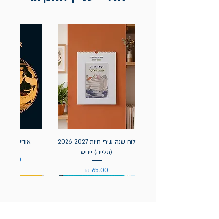
לוח שנה שירי חיות 2026-2027
אודיסאה / ה
(תלייה) יידיש
מחיר
מחיר