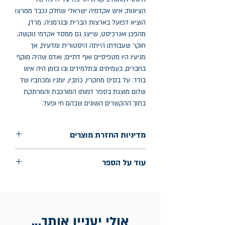
הציונות; איש אקדמיה ישראלי שחלק נכבד ממרצו
הוציא לפועל בארצות הברית ובגרמניה; מרדן,
מהפכן ואנרכיסט, שייצג גם ממסד אקדמי נוקשה;
חוקר שעבודתו הייתה היסטורית ומדעית, אך
מניעיו היו מטפיסיים ואף דתיים; ואדם שהיה מוקף
בחברים, בעמיתים ובתלמידים ובו בזמן היה איש
בודד. על בסיס מחקריו, כתביו, יומניו ומכתביו של
שלום מוצגת בספר דמותו המורכבת והמרתקת
בתוך ההקשרים השונים שבהם חי ופעל.
מדיניות החזרת מוצרים
החלפות יתאפשרו בתוך חודש מיום הקנייה
עוד על הספר
בכתובת מלכי ישראל 9, תל אביב. יש
להציג חשבונית / מייל אסמכתא בלבד.
הוצאה: מרכז זלמן שזר
שנת הוצאה: 2022
עמודים: 210
אולי יעניין אותך...