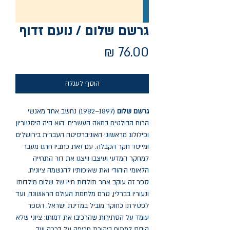
גרשם שלום / נועם זדוף
מחיר
הוסף לעגלה
גרשם שלום
(1897–1982) נחשב אחד מאנשי
הרוח הבולטים במאה העשרים. הוא היה היסטוריון
ופילולוג מראשוני האוניברסיטה העברית בירושלים
ומייסד חקר הקבלה. עם זאת כתביו חרגו מעבר
למחקר המדעי ועיצבו וייצגו את דור התחייה
הלאומי היהודי ואת שאיפותיו להגשמה ציונית.
ספר זה עוקב אחר תולדות חייו של שלום מילדותו
ונעוריו בברלין, טרם מלחמת העולם הראשונה, ועד
לפטירתו כחוקר מוביל במדינת ישראל. הספר
עומד על הסתירות שהרכיבו את דמותו: ציוני שלא
היסס למתוח ביקורת חריפה על דרכה של