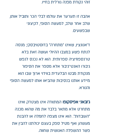
זוהי נקודת מפנה גורלית בחייו.
אהבה זו תערער את עולמו לבלי הכר ותוביל אותו,
שלב אחר שלב, למעשה הסופי, לקיצוני
שבפשעים.
ד'אנונציו, שאינו "מתחרה" בדוסטויבסקי, מנסה
לנתח פשע במצבו ההיולי ועושה זאת בלא
טרנספוזיציה ספרותית. הוא לא נכנס לנפש
גיבורו האנטי־גיבור אלא מספר את הסיפור
מנקודת מבטו הבלעדית בווידוי ארוך שבו הוא
מיידע אותנו בנסיבות שהביאו אותו למעשה הסופי
והנורא.
ג'ובאני אפיסקופו
המתוודה אינו מצטדק ואינו
מתחרט אלא מתאר בלבד את מה שהוא מכנה
"העובדות". הוא אינו מצפה לחמלה או להבנת
מעשהו, ואף מטיל ספק בעצם יכולתנו להבין את
פשר ההשפלה האנושית שחווה.