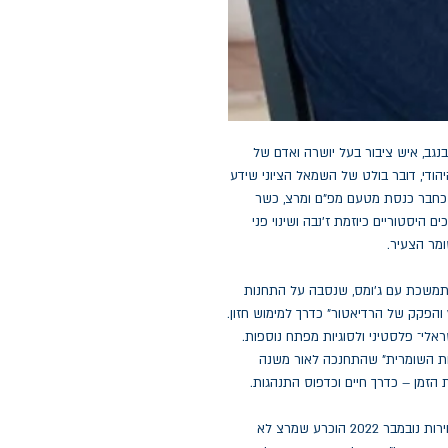
שבנגב, איש ציבור בעל יושרה ואדם של
היהודי, דובר בולט של השמאל הציוני שידע
 כחבר כנסת מטעם מפ"ם ומרצ, כשר
היסטוריים כיוזמת ז'נבה ושינוי פני
מר הצעיר.
מתמשכת עם ג'ומס, שנסבה על התחנות
ץ והפקק של הרדיאטור" כדרך למימוש חזון.
אלי־ פלסטיני ולסוגיות מפתח נוספות.
יות השומרית" שהתחנכה לאור משנה
 הזמן – כדרך חיים וכדפוס התנהגות.
ספר זה רואה אור בעיצומה של דרמה היסטורית: בבחירות נובמבר 2022 הוכרע שמרצ לא