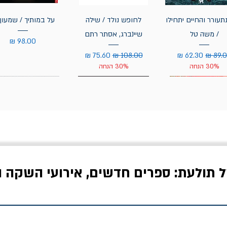
תעורר והחיים יתחילו
לחופש נולד / שילה
על במותיך / שמעון 
/ משה טל
שיינברג, אסתר רתם
מחיר
יר רגיל
מחיר מבצע
מחיר רגיל
מחיר מבצע
30% הנחה
30% הנחה
ל תולעת: ספרים חדשים, אירועי השקה ו
לדי המחר / ברטולט
שישה אויבים של חירות /
איך בעצם מלמדים עי
ברכט
ישעיה ברלין
/ עריכה: מירב שמי 