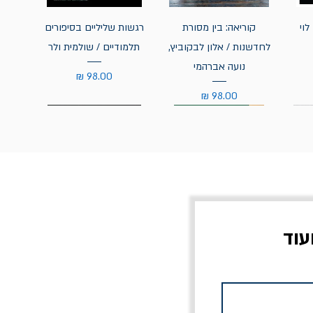
לוי
קוריאה: בין מסורת
רגשות שליליים בסיפורים
לחדשנות / אלון לבקוביץ,
תלמודיים / שולמית ולר
נועה אברהמי
מחיר
מחיר
עוד
צוב?
יוליסס / ג'ימס ג'ויס
מלכוד 23 או כל שם
פרץ
מחורבן אחר / ורסנו
מחיר