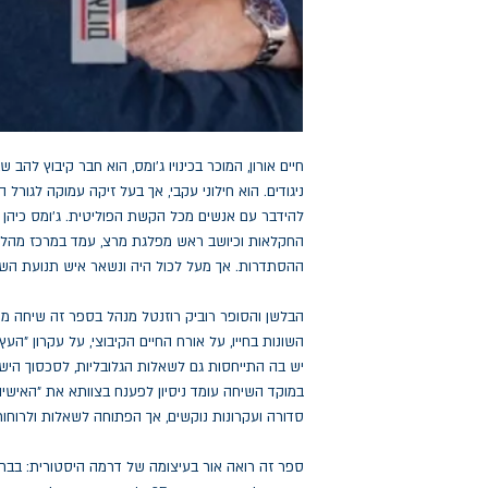
חיים אורון, המוכר בכינויו ג'ומס, הוא חבר קיבוץ להב 
ניגודים. הוא חילוני עקבי, אך בעל זיקה עמוקה לגורל 
להידבר עם אנשים מכל הקשת הפוליטית. ג'ומס כיהן
החקלאות וכיושב ראש מפלגת מרצ, עמד במרכז מהלכים 
ההסתדרות. אך מעל לכול היה ונשאר איש תנועת השו
הבלשן והסופר רוביק רוזנטל מנהל בספר זה שיחה 
השונות בחייו, על אורח החיים הקיבוצי, על עקרון "הע
יש בה התייחסות גם לשאלות הגלובליות, לסכסוך הישר
במוקד השיחה עומד ניסיון לפענח בצוותא את "האיש
סדורה ועקרונות נוקשים, אך הפתוחה לשאלות ולרוחות