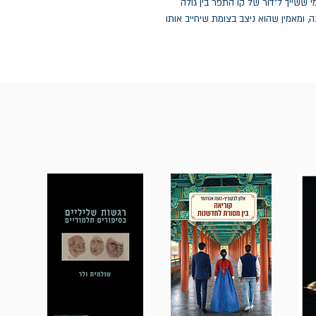
ד על עצמו כמי ששייך ל"דור של קו התפר בין גולה
 ומאמין שהוא ניצב בצומת שיחייב אותו