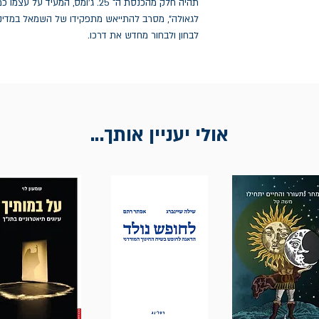
תהיה חלק מהכנסת ה־ 25. ג'ומס, המעי
לגאולה", מסרב להתייאש מתפקידו של השמאל במדינה,
לבחון ולבחור מחדש את דרכו.
אולי יעניין אותך...