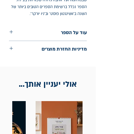
שבמלחמה ועל אהבה גדולה שפורחת בצילה.
הספר נכלל ברשימת הספרים הטובים ביותר של
השנה ב'וושינגטון פוסט' וב'ניו יורקר'.
עוד על הספר
הוצאה: מודן
מדיניות החזרת מוצרים
שנת הוצאה: נובמבר 2025
עמודים: 464
החלפות יתאפשרו בתוך חודש מיום הקנייה
בכתובת מלכי ישראל 9, תל אביב. יש
להציג חשבונית / מייל אסמכתא בלבד.
אולי יעניין אותך...