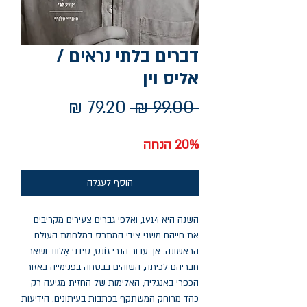
דברים בלתי נראים /
אליס וין
מחיר
מחיר
 ‏99.00 ‏₪ 
רגיל
מבצע
20% הנחה
הוסף לעגלה
השנה היא 1914, ואלפי גברים צעירים מקריבים
את חייהם משני צידי המתרס במלחמת העולם
הראשונה. אך עבור הנרי גוֹנט, סידני אֶלווּד ושאר
חבריהם לכיתה, השוהים בבטחה בפנימייה באזור
הכפרי באנגליה, האלימות של החזית מגיעה רק
כהד מרוחק המשתקף בכתבות בעיתונים. הידיעות