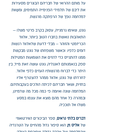
על מותם ההרואי של חבריהם הבוגרים מסעירות
את ליבם של תלמידי הפנימייה התמימים, ומשַוות
למלחמה נופך של הרפתקה מרגשת.
גונט, שאימו גרמנייה, עסוק בקרב פרטי משלו —
התאהבות נואשת בחברו הטוב ביותר, אלווד
הכריזמטי והזוהר – מבלי לדעת שלאלווד רגשות
דומים כלפיו. וכאשר משפחתו של גונט מבקשת
ממנו להתגייס כדי להזים את השמועות המטילות
ספק בנאמנותם לאנגליה, גונט עושה זאת מייד, בין
היתר כדי לברוח מרגשותיו העזים כלפי אלווד.
לחרדתו של גונט, אלווד ממהר להצטרף אליו
בחזית, ושאר חבריהם לכיתה הולכים בעקבותיהם.
המלחמה שונה ואיומה פי כמה מכל מה שדמיינו,
ובמהרה כל אחד מהם מוצא את עצמו במסע
משלו אל תוככיה.
דברים בלתי נראים
, ספר הביכורים הווירטואוזי
של
אליס וִין
, הוא סיפור גדול מהחיים על הטרגדיה