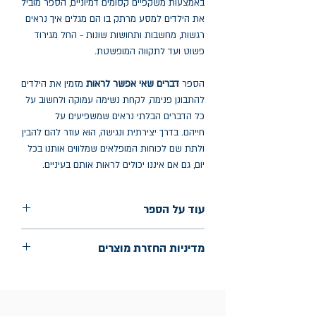
באמצעות משקפיים קסומים דמיוניים, הספר מוביל
את הילדים למסע מרתק בו הם מגלים איך נראים
רגשות, מחשבות ותחושות שונות - החל מגירוד
פשוט ועד לתקווה המופשטת.
הספר
דברים שאי אפשר לראות
מזמין את הילדים
להתבונן פנימה, לקחת נשימה עמוקה ולחשוב על
כל הדברים הבלתי נראים שמשפיעים על
חייהם. בדרך יצירתית ונגישה, הוא עוזר להם להבין
ולתת שם לכוחות המופלאים שמלווים אותנו בכל
יום, גם אם איננו יכולים לראות אותם בעיניים.
עוד על הספר
הוצאה: אגם
מדיניות החזרת מוצרים
שנת הוצאה: 2025
החלפות יתאפשרו בתוך חודש מיום הקנייה
בכתובת מלכי ישראל 9, תל אביב. יש
להציג חשבונית / מייל אסמכתא בלבד.