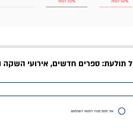
30% הנחה
30% הנחה
ל תולעת: ספרים חדשים, אירועי השקה ו
לדי המחר / ברטולט
שישה אויבים של חירות /
איך בעצם מלמדים עי
ברכט
ישעיה ברלין
/ עריכה: מירב שמי 
יר רגיל
מחיר מבצע
מחיר
מחיר
20% הנחה
אני מסכים/ה לתנאי השימוש