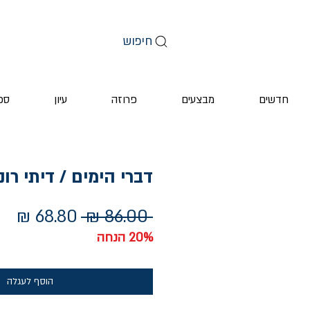
חיפוש
חדשים
מבצעים
פרוזה
עיון
ספ
דברי הימים / דיתי רונן
מחיר
מחי
 ‏86.00 ‏₪ 
רגיל
מב
20% הנחה
הוסף לעגלה