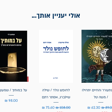
אולי יעניין אותך...
תעורר והחיים יתחילו
לחופש נולד / שילה
על במותיך / שמעון 
/ משה טל
שיינברג, אסתר רתם
מחיר
יר רגיל
מחיר מבצע
מחיר רגיל
מחיר מבצע