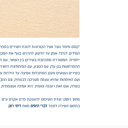
"קסם מיוחד נוצר אצל הקורא/ת לנוכח השירים בספר
המילים, לגלגל אותן על הלשון, להרגיש בגוף את המקצב 
ייחודית. המשוררת מתכתבת בשירים, בין השאר, עם התו
ההתרחשות בגן עדן, עם הטבע, עם המיתולוגיה היוונית
בשירים געגועים וזעם, הסתכלות אמיצה על הילדות וכא
ועם האימהוּת שהיא עצמה מעניקה לבנותיה, וגם התבו
בשלה, ועם זאת רעננה ונועזת. היא אמינה ועוצמתית, 
מתוך נימוקי ועדת השיפוט להענקת פרס אקו"ם ע"ש נת
בתחום השירה לספר
דברי הימים
מאת
דיתי רונן
.