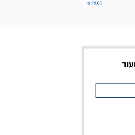
מחיר
עוד
צוב?
יוליסס / ג'ימס ג'ויס
מלכוד 23 או כל שם
פרץ
מחורבן אחר / ורסנו
מחיר
מחיר רגיל
מחיר מבצע
20% הנחה