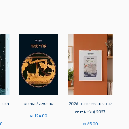
לוח שנה שירי חיות 2026-
אודיסאה / הומרוס
מחר נ
2027 (תלייה) יידיש
מחיר
מחיר
מח