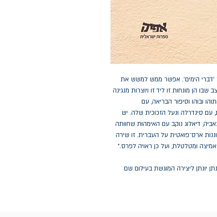
 'דברי הימים'. אפשר ממש למשש את
שבו הן מונחות זו ליד זו ויוצרות מנגינה
הו ובוהו וסיפור הבריאה, עם
, עם סינדרלה ונעל הזכוכית שלה. יש
ביה, דיאלוג נוקב עם האימהוּת שחוותה
ננות ארס־פואטית על העברית. זו שירה
אמיצה ומטלטלת, ועל כן ראויה לפרס."
ן יונתן ליצירה המוגשת בעילום שם