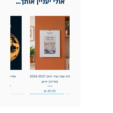
אולי יעניין אותך...
לוח שנה שירי חיות 2026-2027
אודיסאה / ה
(תלייה) יידיש
מחיר
מחיר