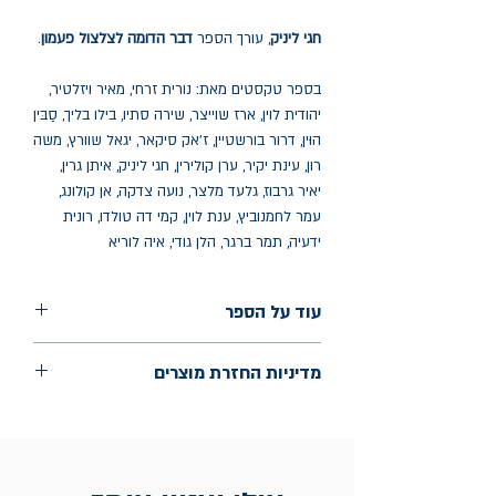
חגי ליניק
, עורך הספר
דבר הדומה לצלצול פעמון
.
בספר טקסטים מאת: נורית זרחי, מאיר ויזלטיר,
יהודית לוין, ארז שוייצר, שירה סתיו, בילו בליך, סַבּין
הוּין, דרור בורשטיין, ז’אק סיקאר, יגאל שוורץ, משה
רון, עינת יקיר, ערן קולירין, חגי ליניק, איתן גרין,
יאיר גרבוז, גלעד מלצר, נועה צדקה, אן קולונג,
עמר לחמנוביץ, ענת לוין, קמי דה טולדו, רונית
ידעיה, תמר ברגר, הלן גודי, איה לוריא
עוד על הספר
הוצאה: פחם
מדיניות החזרת מוצרים
שנת הוצאה: 2022
עיצוב גרפי: מיכאל גורדון
החלפות יתאפשרו בתוך חודש מיום הקנייה
בכתובת מלכי ישראל 9, תל אביב. יש
להציג חשבונית / מייל אסמכתא בלבד.