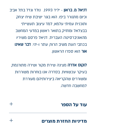
דניאל מ. בראון
- יליד 1993. נולד וגדל בתל אביב
וכיום מתגורר ביפו. הוא בוגר ישיבת שיח יצחק
ותוכנית עמיתי עלמא, למד עיצוב תעשייתי
בבצלאל ומחזיק בתואר ראשון במדעי המחשב
מהאוניברסיטה העברית. דניאל פרסם משיריו
בכתבי העת משיב הרוח, עתר ו-יהי.
דבר שאינו
אור
הוא ספרו הראשון.
לוקוס אדרה
מציגה שירת מקור ושירה מתורגמת,
בעיקר עכשוויות. בסדרה אנו בוחרות משוררות
ומשוררים שהקריאה ביצירותיהם מעוררת
למחשבה חדשה.
עוד על הספר
הוצאה: לוקוס
מדיניות החזרת מוצרים
שנת הוצאה: אוגוסט 2023
עמודים: 68
החלפות יתאפשרו בתוך חודש מיום הקנייה