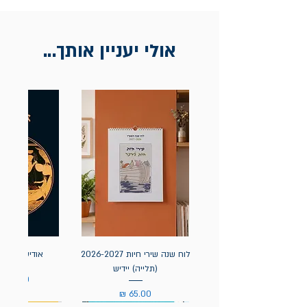
בכתובת מלכי ישראל 9, תל אביב. יש
להציג חשבונית / מייל אסמכתא בלבד.
אולי יעניין אותך...
לוח שנה שירי חיות 2026-2027
אודיסאה / ה
(תלייה) יידיש
מחיר
מחיר