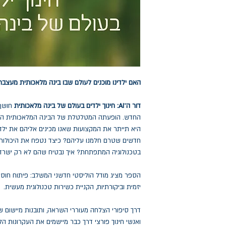
האם ילדינו מוכנים לעולם שבו בינה מלאכותית מעצבת
דור ה־AI: חינוך ילדים בעולם של בינה מלאכותית
חושף 
החדש. הופעתה המטלטלת של הבינה המלאכותית הגנ
היא תייתר את המקצועות שאנו מכינים אליהם את ילדי
חדשים שטרם חלמנו עליהם? כיצד נטפח את היכולות 
בטכנולוגיה המתפתחת? איך נבטיח שהם לא רק ישרדו 
הספר מציג מודל הוליסטי חדשני המשלב: פיתוח חוסן 
יזמית וביקורתיות, הקניית כשירות טכנולוגית מעשית.
דרך סיפורי הצלחה מעוררי השראה, ותובנות מיישום ש
ואנשי חינוך פורצי דרך כבר מיישמים את העקרונות הלל