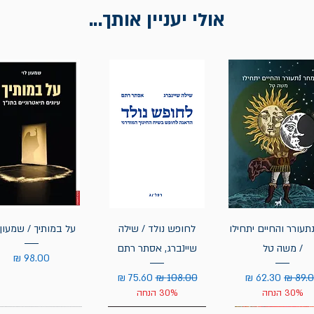
אולי יעניין אותך...
תעורר והחיים יתחילו
לחופש נולד / שילה
על במותיך / שמעון 
/ משה טל
שיינברג, אסתר רתם
מחיר
יר רגיל
מחיר מבצע
מחיר רגיל
מחיר מבצע
30% הנחה
30% הנחה