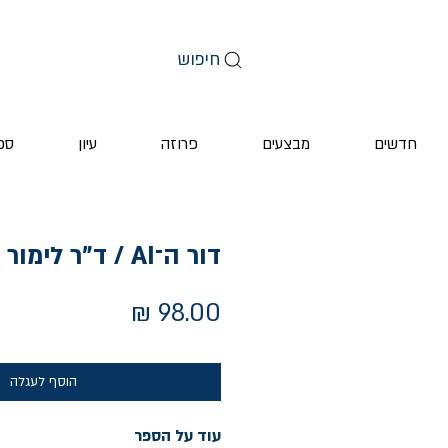
חיפוש
חדשים
מבצעים
פרוזה
עיון
ספ
דור ה־AI / ד"ר לימור ליבוביץ
מחיר
הוסף לעגלה
עוד על הספר