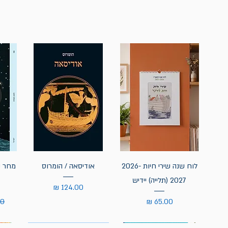
לוח שנה שירי חיות 2026-
אודיסאה / הומרוס
מחר נ
2027 (תלייה) יידיש
מחיר
מחיר
מח