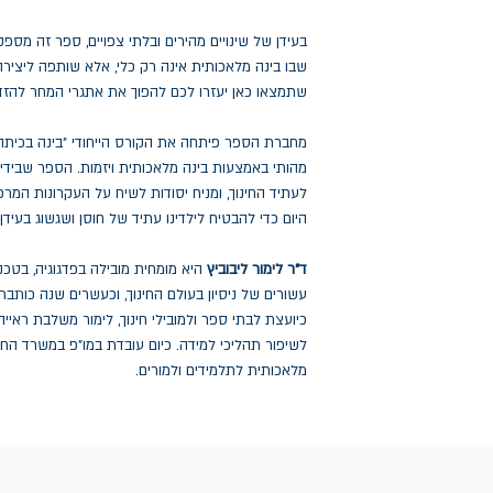
בעידן של שינויים מהירים ובלתי צפויים, ספר זה מס
שבו בינה מלאכותית אינה רק כלי, אלא שותפה ליצירה,
שתמצאו כאן יעזרו לכם להפוך את אתגרי המחר להזדמ
מחברת הספר פיתחה את הקורס הייחודי "בינה בכיתה",
מהותי באמצעות בינה מלאכותית ויזמות. הספר שבידיכ
לעתיד החינוך, ומניח יסודות לשיח על העקרונות המרכ
היום כדי להבטיח לילדינו עתיד של חוסן ושגשוג בעידן
ד"ר לימור ליבוביץ
היא מומחית מובילה בפדגוגיה, בטכנ
עשורים של ניסיון בעולם החינוך, וכעשרים שנה כותבת 
כיועצת לבתי ספר ולמובילי חינוך, לימור משלבת ראי
לשיפור תהליכי למידה. כיום עובדת במו"פ במשרד החינו
מלאכותית לתלמידים ולמורים.