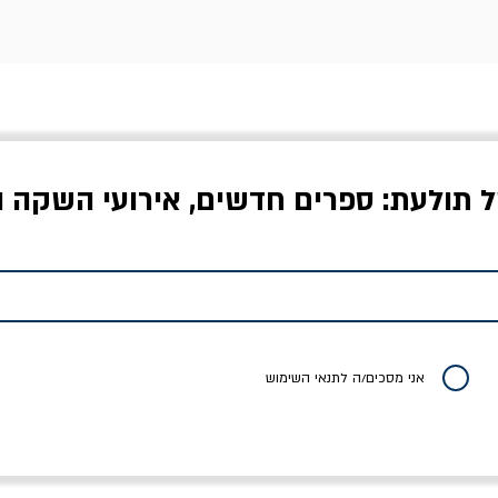
ל תולעת: ספרים חדשים, אירועי השקה ו
לדי המחר / ברטולט
שישה אויבים של חירות /
איך בעצם מלמדים עי
ברכט
ישעיה ברלין
/ עריכה: מירב שמי 
יר רגיל
מחיר מבצע
מחיר
מחיר
20% הנחה
אני מסכים/ה לתנאי השימוש