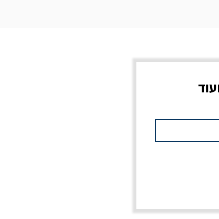
עוד
צוב?
יוליסס / ג'ימס ג'ויס
מלכוד 23 או כל שם
פרץ
מחורבן אחר / ורסנו
מחיר
מחיר רגיל
מחיר מבצע
20% הנחה