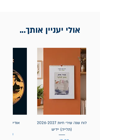
החלפות בתוך חודש ימים מיום הקניה בחנות
הדגל- כיכר רבין 9 ת"א
אין החזרות
אולי יעניין אותך...
לוח שנה שירי חיות 2026-2027
אודיסאה / ה
(תלייה) יידיש
מחיר