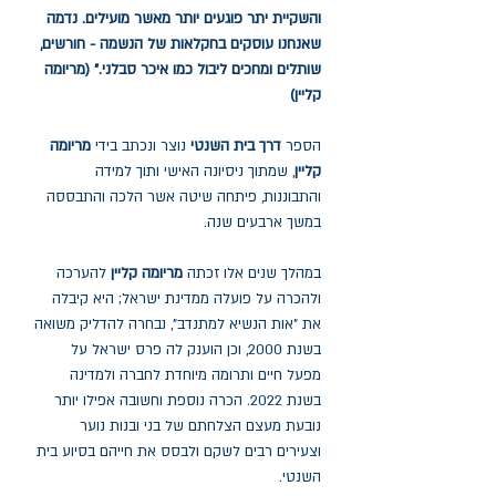
והשקיית יתר פוגעים יותר מאשר מועילים. נדמה
שאנחנו עוסקים בחקלאות של הנשמה - חורשים,
שותלים ומחכים ליבול כמו איכר סבלני." (מריומה
קליין)
הספר
דרך בית השנטי
נוצר ונכתב בידי
מריומה
קליין
, שמתוך ניסיונה האישי ותוך למידה
והתבוננות, פיתחה שיטה אשר הלכה והתבססה
במשך ארבעים שנה.
במהלך שנים אלו זכתה
מריומה קליין
להערכה
ולהכרה על פועלה ממדינת ישראל; היא קיבלה
את "אות הנשיא למתנדב", נבחרה להדליק משואה
בשנת 2000, וכן הוענק לה פרס ישראל על
מפעל חיים ותרומה מיוחדת לחברה ולמדינה
בשנת 2022. הכרה נוספת וחשובה אפילו יותר
נובעת מעצם הצלחתם של בני ובנות נוער
וצעירים רבים לשקם ולבסס את חייהם בסיוע בית
השנטי.