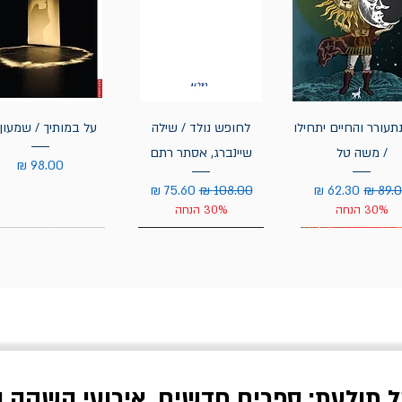
תעורר והחיים יתחילו
לחופש נולד / שילה
על במותיך / שמעון 
/ משה טל
שיינברג, אסתר רתם
מחיר
יר רגיל
מחיר מבצע
מחיר רגיל
מחיר מבצע
30% הנחה
30% הנחה
ל תולעת: ספרים חדשים, אירועי השקה ו