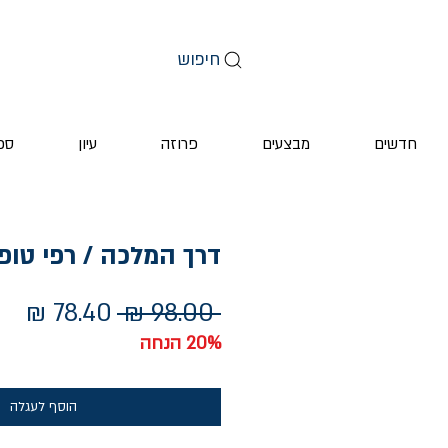
חיפוש
חדשים
מבצעים
פרוזה
עיון
ספ
דרך המלכה / רפי טופ
מחיר
מחי
 ‏98.00 ‏₪ 
רגיל
מב
20% הנחה
הוסף לעגלה