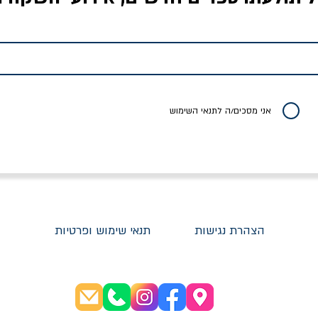
לדי המחר / ברטולט
שישה אויבים של חירות /
איך בעצם מלמדים עי
ברכט
ישעיה ברלין
/ עריכה: מירב שמי 
יר רגיל
מחיר מבצע
מחיר
מחיר
20% הנחה
אני מסכים/ה לתנאי השימוש
הצהרת נגישות
תנאי שימוש ופרטיות