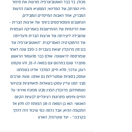
מכולן. בד בבד האוטוביוגרפיה פורשת את סיפור 
חייו המרתק של המדינאי, הממציא והוגה הדעות 
המבריק, אחד האבות המייסדים המובילים, 
הנחשבים והמפורסמים ביותר של ארצות הברית - 
ואת הדינמיות של ההתיישבות באמריקה הצפונית 
שהובילה ליצירתה של ארצות הברית ולעלייתה 
של הדמוקרטיה האמריקנית. "האוטוביוגרפיה של 
בנג'מין פרנקלין יוצאת בעברית כ-220 שנה לאחר 
שפורסמה לראשונה. אולם כבר מהעמוד הראשון 
מתברר שגם בתרגום וגם במאה ה-21, זהו טקסט 
רענן, עדכני, מלא חיים, המדבר אלינו בשפתנו 
ועוסק בסוגיות שמטרידות גם אותנו. שעה שרבים 
מבני זמנו עדיין עסקו בשאלות תיאולוגיות ובטיהור 
נשמותיהם, פרנקלין הפגין מבט מפוכח ואירוני על 
החיים וחיפש פתרונות רציונליים לבעיות הקיום 
האנושי. הוא בן המאה ה-18, הפותח לנו חלון אל 
התקופה ההיא, אבל נדמה כמי שיכול היה להלך 
בקרבנו." - יעל שטרנהל, הארץ