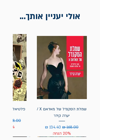
אולי יעניין אותך...
שמלת הסקנדל של מאדאם X /
פלטיאל ז"ל / מת
יערה קידר
מחיר רגיל
מחי
מחיר רגיל
מחיר מבצע
20% הנחה
20% הנחה