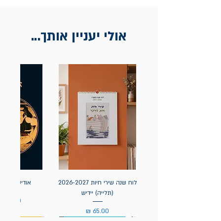
בכתובת מלכי ישראל 9, תל אביב. יש
להציג חשבונית / מייל אסמכתא בלבד.
אולי יעניין אותך...
לוח שנה שירי חיות 2026-2027
אודיסאה / ה
(תלייה) יידיש
מחיר
מחיר