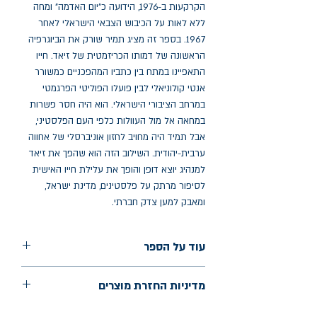
הקרקעות ב-1976, הידועה כ"יום האדמה" ומחה
ללא לאות על הכיבוש הצבאי הישראלי לאחר
1967. בספר זה מציג תמיר שורק את הביוגרפיה
הראשונה של דמותו הכריזמטית של זיאד. חייו
התאפיינו במתח בין כתביו המהפכניים כמשורר
אנטי קולוניאלי לבין פועלו הפוליטי הפרגמטי
במרחב הציבורי הישראלי. הוא היה חסר פשרות
במחאה אל מול העוולות כלפי העם הפלסטיני,
אבל תמיד היה מחויב לחזון אוניברסלי של אחווה
ערבית-יהודית. השילוב הזה הוא שהפך את זיאד
למנהיג יוצא דופן והופך את עלילת חייו האישית
לסיפור מרתק על פלסטינים, מדינת ישראל,
ומאבק למען צדק חברתי.
עוד על הספר
הוצאה: פרדס הוצאה לאור
מדיניות החזרת מוצרים
שנת הוצאה: יולי 2023
עמודים: 279
החלפות יתאפשרו בתוך חודש מיום הקנייה