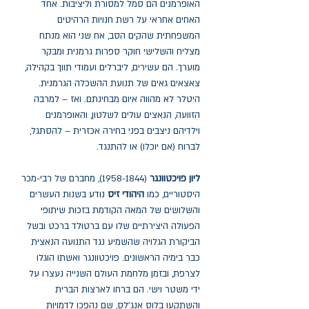
האופרמנים הם סמל למסורת וליציבות. אחד
האחים אחראי על רשת חנויות הרהיטים
המשפחתית שהקים הסב, אח שני הוא מנתח
מצליח והשלישי חוקר ספרות גרמנית ומבקר
מוערך. הם עשירים, ליברלים ועמודי תווך בקהילה,
צאצאים גאים של תנועת ההשכלה הגרמנית.
היטלר לא מהווה איום מבחינתם. ואז – למרבה
הזוועה, הנאצים עולים לשלטון, והאופרמנים
וילדיהם ניצבים בפני בחירה אכזרית – להסתגל,
לברוח (אם יוכלו) או להתנגד.
ליון פויכטוונגר
(1958-1844), מחברם של רבי-מכר
היסטוריים, כמו
היהודי זיס
נודע בשנות העשרים
והשלושים של המאה הקודמת בזכות שיתופי
הפעולה היצירתיים שלו עם ברטולד ברכט ובשל
הביקורת הגלויה שהשמיע נגד התנועה הנאצית
כבר בימיה הראשונים. פויכטוונגר ואשתו הוגלו
לצרפת, ובזמן מלחמת העולם השנייה נעצרו על
ידי משטר וישי. הם ברחו לארצות הברית
והשתקעו בלוס אנג'לס, שם נהפכו לדמויות