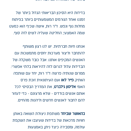
בדידות היא הסיכון הבריאותי הגדול ביותר של
זמננו ואחד הגורמים המשמעותיים ביותר בפיתוח
מחלות גוף ונפש. ד"ר רות, אישה שכיף הוא כמעט
שמה האמצעי, החליטה שעליה לשים לזה סוף.
אנחנו חיות חברתיות. יש לנו רצון משותף
להתחבר וליצור מערכות יחסים מתמשכות עם
האנשים המקיפים אותנו. אבל כובד משקלה של
הבדידות עלול לגרום לזה להיראות בלתי אפשרי.
ממרום שנותיה פרשה ד"ר רות, יחד עם שותפה
הוותיק
פייר לאו
ועם העיתונאית זוכת פרס
האמי
אליסון גילברט
, את המדריך הבסיסי לכל
אותם אנשים בודדים - שלא מרצונם - כדי לעזור
להם לחבור לאנשים חדשים וליהנות מהחיים.
בהאושר שביחד
משתפת ניצולת השואה באותן
חוויות מדכאות של בדידות שעיצבו את השקפת
עולמה, ומסבירה כיצד ניתן, באמצעות