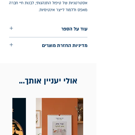
אסטרטגיות של טיפול התנהגותי, לבנות חיי חברה
מאפס וללמוד לייצר אינטימיות.
עוד על הספר
הוצאה: ידיעות ספרים
מדיניות החזרת מוצרים
שנת הוצאה: נובמבר 2024
עמודים: 162
החלפות יתאפשרו בתוך חודש מיום הקנייה
בכתובת מלכי ישראל 9, תל אביב. יש
להציג חשבונית / מייל אסמכתא בלבד.
אולי יעניין אותך...