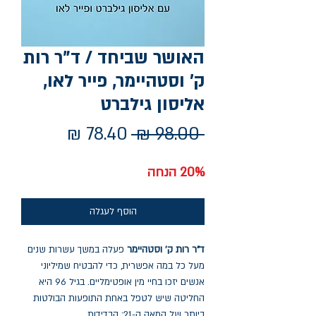
האושר שביחד / ד"ר רות
ק' וסטהיימר, פייר לאו,
אליסון גילברט
מחיר
מחיר
 ‏98.00 ‏₪ 
רגיל
מבצע
20% הנחה
הוסף לעגלה
ד"ר רות ק' וסטהיימר
פעלה במשך עשרות שנים
מעל כל במה אפשרית, כדי להבטיח שמיליוני
אנשים יזכו בחיי מין אופטימליים. בגיל 96 היא
החליטה שיש לטפל באחת התופעות הבולטות
ביותר של המאה ה-21: הבדידות.