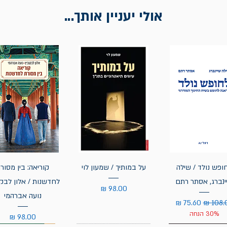
אולי יעניין אותך...
ופש נולד / שילה
על במותיך / שמעון לוי
קוריאה: בין מסור
ינברג, אסתר רתם
לחדשנות / אלון לבקו
מחיר
נועה אברהמי
ר רגיל
מחיר מבצע
30% הנחה
מחיר