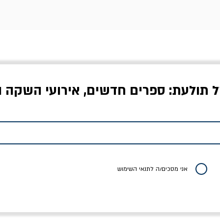
ל תולעת: ספרים חדשים, אירועי השקה ו
אויבים של חירות /
איך בעצם מלמדים עיצוב?
יוליסס / ג'ימס ג'וי
ישעיה ברלין
/ עריכה: מירב שמי פרץ
מחיר
מחיר
מחיר
אני מסכים/ה לתנאי השימוש