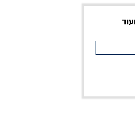
עוד
צוב?
יוליסס / ג'ימס ג'ויס
מלכוד 23 או כל שם
פרץ
מחורבן אחר / ורסנו
מחיר
מחיר רגיל
מחיר מבצע
20% הנחה