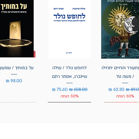
תעורר והחיים יתחילו
לחופש נולד / שילה
על במותיך / שמעון 
/ משה טל
שיינברג, אסתר רתם
מחיר
יר רגיל
מחיר מבצע
מחיר רגיל
מחיר מבצע
30% הנחה
30% הנחה