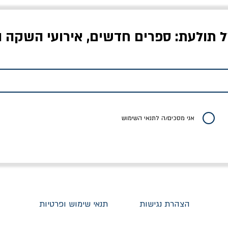
ל תולעת: ספרים חדשים, אירועי השקה ו
לדי המחר / ברטולט
שישה אויבים של חירות /
איך בעצם מלמדים עי
ברכט
ישעיה ברלין
/ עריכה: מירב שמי 
יר רגיל
מחיר מבצע
מחיר
מחיר
20% הנחה
אני מסכים/ה לתנאי השימוש
הצהרת נגישות
תנאי שימוש ופרטיות