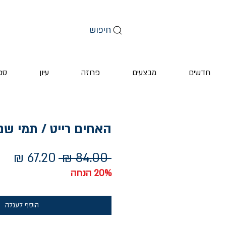
חיפוש
חדשים
מבצעים
פרוזה
עיון
ספ
האחים רייט / תמי שם
מחיר
מחי
 ‏84.00 ‏₪ 
רגיל
מב
20% הנחה
הוסף לעגלה