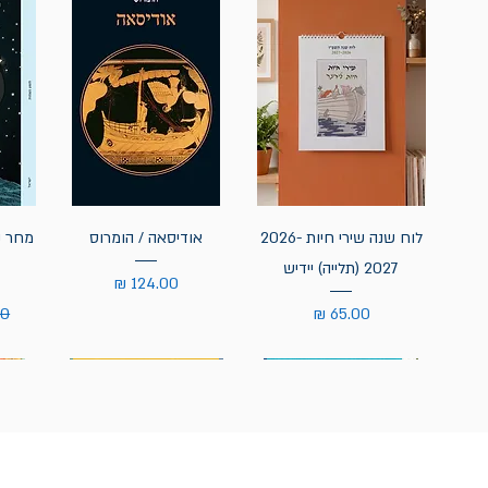
לוח שנה שירי חיות 2026-
אודיסאה / הומרוס
מחר נ
2027 (תלייה) יידיש
מחיר
מחיר
מח