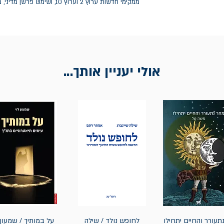
ממקימי חדשות ערוץ 2 וערוץ 10, ושימש פרשן מדיני, מגיש, ובעל תוכניות רדיו. זהו ספרו הראשון.
אולי יעניין אותך...
תעורר והחיים יתחילו
לחופש נולד / שילה
על במותיך / שמעון 