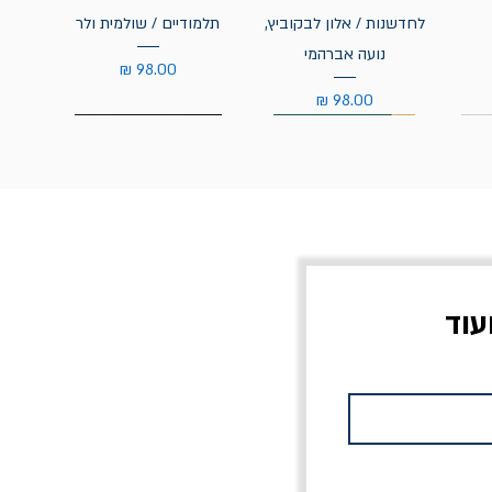
לחדשנות / אלון לבקוביץ,
תלמודיים / שולמית ולר
נועה אברהמי
מחיר
מחיר
עוד
צוב?
יוליסס / ג'ימס ג'ויס
מלכוד 23 או כל שם
פרץ
מחורבן אחר / ורסנו
מחיר
מחיר רגיל
מחיר מבצע
20% הנחה