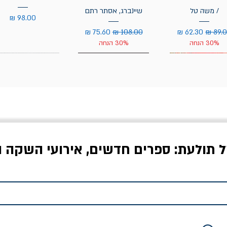
/ משה טל
שיינברג, אסתר רתם
מחיר
יר רגיל
מחיר מבצע
מחיר רגיל
מחיר מבצע
30% הנחה
30% הנחה
ל תולעת: ספרים חדשים, אירועי השקה ו
לדי המחר / ברטולט
שישה אויבים של חירות /
איך בעצם מלמדים עי
ברכט
ישעיה ברלין
/ עריכה: מירב שמי 
יר רגיל
מחיר מבצע
מחיר
מחיר
20% הנחה