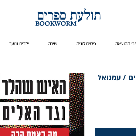
רי ההוצאה
פסיכולוגיה
שירה
ילדים ונוער
ם / עמנואל
יר
צע