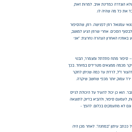
א הוגדרה כמדינת אויב. למרות זאת,
 עמנואל רוזן לפגישה. רוזן, שהסיפור
בסוף הסכים. אחרי שרוזן הגיע למושב,
 באוזניו האחרון הצהרה נחרצת: "אני
 סיפור מתח פתלתל ומצמרר, הבנוי
קר מכמה ממצאים מטרידים במיוחד. בכך
דהצור ז"ל, לרדת עד כמה שניתן לחקר
 ירד עמוק יותר מכפי שחשב שיקרה.
בר. הוא כן יכול להעיד על היכולת לגייס
, לעמעם סיפור, ולהביא בדיוק לתוצאה
וגם לא מתעמקים בכלום. להפך -
"ל ככתב עיתון "במחנה". לאחר מכן היה