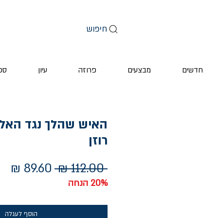
חיפוש
חדשים
מבצעים
פרוזה
עיון
ספ
האיש שהלך נגד האלי
רוזן
מחיר
מח
 ‏112.00 ‏₪ 
רגיל
מב
20% הנחה
הוסף לעגלה