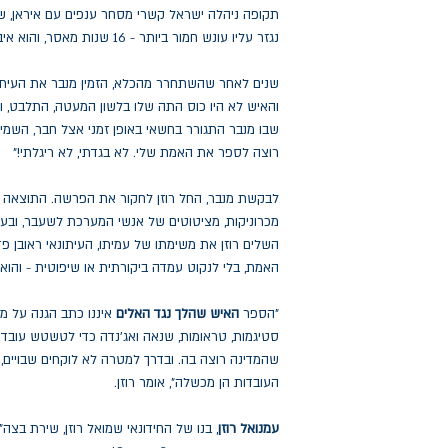
תקופה ניהלה ישראל קשרי מסחר ענפים עם איראן, של
נגזר עליו עונש חמור ביותר - 16 שנות מאסר, והוא איבד את כל מה שהיה לו.
שנים לאחר שהשתחרר מהכלא, הזמין מנבר את העיתונאי
והאיש לא היו כוס התה שלו בלשון המעטה, התלבט, ול
שבו מנבר התגורר בחשאי באופן זמני אצל חבר, השמיע
רוצה לספר את האמת שלי. לא בגדתי, לא ריגלתי!"
לבקשת מנבר, החל רוזן לחקור את הפרשה. התוצאה –
מכרוניקות, מציטוטים של אנשי המערכת לשעבר, ובעי
השלים רוזן את משימתו של עמיתו, העיתונאי ראובן פ
האמת, בלי לנקוט עמדה ביקורתית או שיפוטית - והוא
"הספר
האיש שהלך נגד האלים
איננו כתב הגנה על מנ
סטיגמות, טראומות, שנאה ואג'נדה כדי לטשטש עובדות
שהמדינה רוצה בה. ובדרך למטרה לא לוקחים שבויים, 
העובדות הן מכשלה", אומר רוזן.
עמנואל רוזן
, בנו של החידונאי שמואל רוזן, שירת בצה