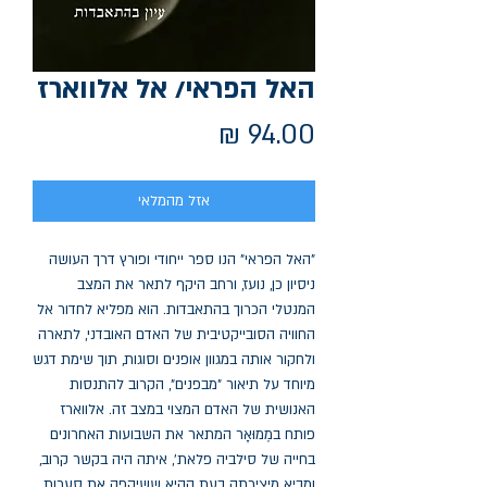
האל הפראי/ אל אלווארז
מחיר
אזל מהמלאי
"האל הפראי" הנו ספר ייחודי ופורץ דרך העושה 
ניסיון כן, נועז, ורחב היקף לתאר את המצב 
המנטלי הכרוך בהתאבדות. הוא מפליא לחדור אל 
החוויה הסובייקטיבית של האדם האובדני, לתארה 
ולחקור אותה במגוון אופנים וסוגות, תוך שימת דגש 
מיוחד על תיאור "מבפנים", הקרוב להתנסות 
האנושית של האדם המצוי במצב זה. אלווארז 
פותח במֶמוּאָר המתאר את השבועות האחרונים 
בחייה של סילביה פלאת', איתה היה בקשר קרוב, 
ומביא מיצירתה בעת ההיא ששיקפה את סערות 