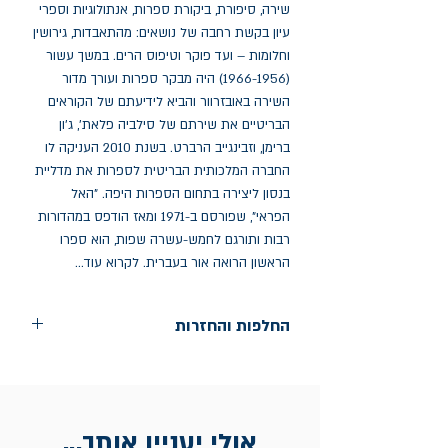
שירה, סיפורת, ביקורת ספרות, אנתולוגיות וספרי 
עיון בקשת רחבה של נושאים: מהתאבדות, גירושין 
וחלומות – ועד פוקר וטיפוס הרים. במשך עשור 
(1966-1956) היה מבקר ספרות ועורך מדור 
השירה באובזרוור והביא לידיעתם של הקוראים 
הבריטיים את שירתם של סילביה פלאת', ג'ון 
ברימן, וזבינגייב הרברט. בשנת 2010 העניקה לו 
החברה המלכותית הבריטית לספרות את מדליית 
בנסון ליצירה בתחום הספרות היפה. "האל 
הפראי", שפורסם ב-1971 ומאז הודפס במהדורות 
רבות ותורגם לחמש-עשרה שפות, הוא ספרו 
הראשון הרואה אור בעברית. לקרוא עוד...
החלפות והחזרות
החלפות בתוך חודש ימים מיום הקניה בחנות
הדגל- כיכר רבין 9 ת"א
אין החזרות
אולי יעניין אותך...