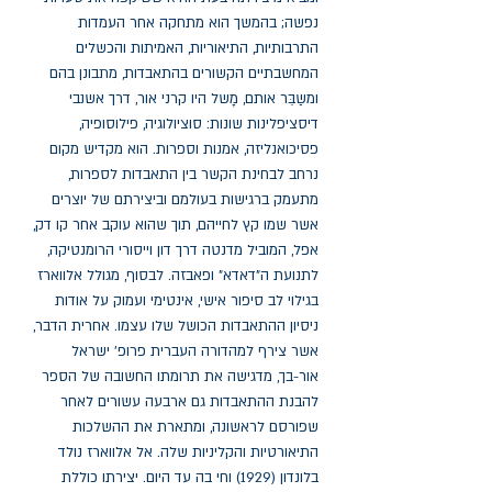
נפשה; בהמשך הוא מתחקה אחר העמדות 
התרבותיות, התיאוריות, האמיתות והכשלים 
המחשבתיים הקשורים בהתאבדות, מתבונן בהם 
ומשַבֵּר אותם, מָשל היו קרני אור, דרך אשנבי 
דיסציפלינות שונות: סוציולוגיה, פילוסופיה, 
פסיכואנליזה, אמנות וספרות. הוא מקדיש מקום 
נרחב לבחינת הקשר בין התאבדות לספרות, 
מתעמק ברגישות בעולמם וביצירתם של יוצרים 
אשר שמו קץ לחייהם, תוך שהוא עוקב אחר קו דק, 
אפל, המוביל מדנטה דרך דון וייסורי הרומנטיקה, 
לתנועת ה"דאדא" ופאבזה. לבסוף, מגולל אלווארז 
בגילוי לב סיפור אישי, אינטימי ועמוק על אודות 
ניסיון ההתאבדות הכושל שלו עצמו. אחרית הדבר, 
אשר צירף למהדורה העברית פרופ' ישראל 
אור-בך, מדגישה את תרומתו החשובה של הספר 
להבנת ההתאבדות גם ארבעה עשורים לאחר 
שפורסם לראשונה, ומתארת את ההשלכות 
התיאורטיות והקליניות שלה. אל אלווארז נולד 
בלונדון (1929) וחי בה עד היום. יצירתו כוללת 