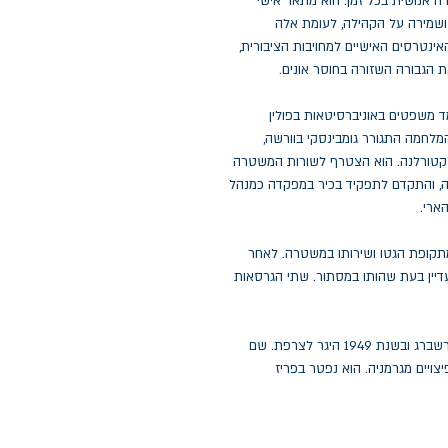
ה אנושית בכל זמן: הוא מתאר אישי
 ושמירה על הקהילה, לעומת אלה
ינטרסים האישיים למחויבות הציבורית,
 הגבורה השזורה בחוסר אונים.
. הוא למד משפטים באוניברסיטאות בפולין
 כשפרצה המלחמה התגורר גומבינסקי בוורשה,
ברחוב אלקטורלנה. הוא הצטרף לשורות המשטרה
ה, והתקדם לתפקיד בכיר במפקדה כמנהל
מתקופת הגטו ושירותו במשטרה. לאחר
יין בעת שהותו במסתור. שתי הגרסאות
לאחר המלחמה אימץ גומבינסקי את בנה של רוז'ה הירשברג ובשנת 1949 היגר לצרפת. שם
צויים מגרמניה. הוא נפטר בפריז