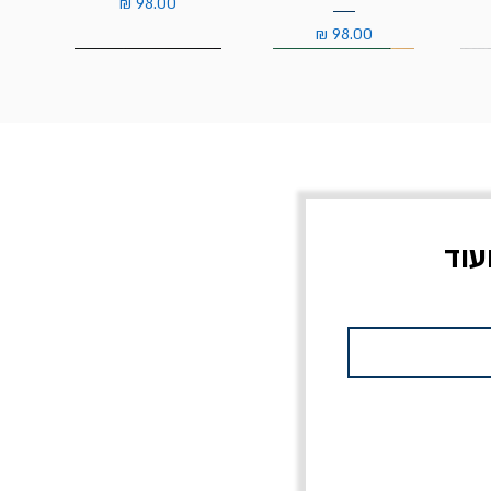
מחיר
מחיר
עוד
צוב?
יוליסס / ג'ימס ג'ויס
מלכוד 23 או כל שם
פרץ
מחורבן אחר / ורסנו
מחיר
מחיר רגיל
מחיר מבצע
20% הנחה