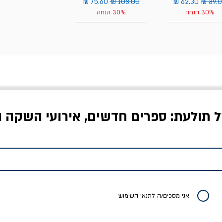
יר רגיל
מחיר מבצע
מחיר רגיל
מחיר מבצע
30% הנחה
30% הנחה
ל תולעת: ספרים חדשים, אירועי השקה ו
לדי המחר / ברטולט
שישה אויבים של חירות /
איך בעצם מלמדים עי
ברכט
ישעיה ברלין
/ עריכה: מירב שמי 
יר רגיל
מחיר מבצע
מחיר
מחיר
20% הנחה
אני מסכים/ה לתנאי השימוש