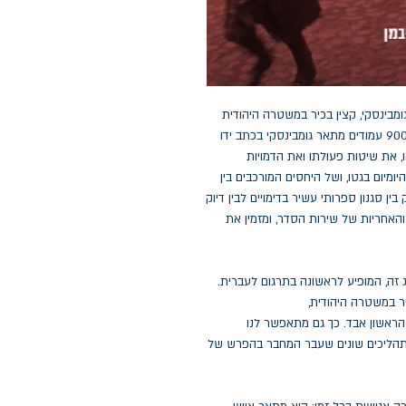
מבינסקי, קצין בכיר במשטרה היהודית
בגטו ורשה, כשחי במסתור בצד הארי. על פני יותר מ־900 עמודים מתאר גומבינסקי בכתב ידו
 את שיטות פעולתו ואת הדמויות
מיום בגטו, ושל היחסים המורכבים בין
ן סגנון ספרותי עשיר בדימויים לבין דיוק
האחריות של שירות הסדר, ומזמין את
זה, המופיע לראשונה בתרגום לעברית.
יר במשטרה היהודית,
הראשון אבד. כך גם מתאפשר לנו
לתהליכים שונים שעבר המחבר בהפרש של