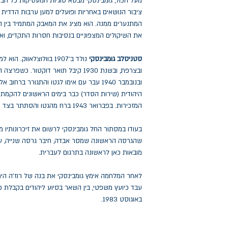
מעל הכול, גומבינסקי מבטא סוגיות המעסיקות כל חבר
ציבור הנושאים באחריות ופועלים למען ערבות הדדית
המתנערים ממנה. הוא מציג את המאבק המתמיד בין הא
את השיקולים המצפוניים בנסיבות חסרות התקדים, ואת
סטניסלב גומבינסקי
נולד ב־1907 בוולוצלאווק
ובצרפת, ובשנת 1930 קיבל תואר דוקטור.
ובנובמבר 1940 עבר עם אימו לגטו והתגורר 
היהודית (שירות הסדר) כבר בימים הראשונים להקמת
המזכירות. בפברואר 1943 ברח מהגטו והסתתר בצד הארי.
בעודו במסתור החל גומבינסקי לרשום את זיכרונותיו 
שהגרסה הראשונה שמסר אבדה, חיבר גרסה שנייה, עד
מובאות כאן לראשונה בתרגום לעברית.
עבד כיועץ משפטי, בין השאר בסיוע ליהודים בקבלת פי
באוגוסט 1983.