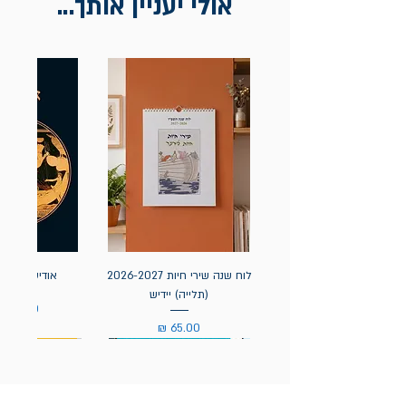
אולי יעניין אותך...
לוח שנה שירי חיות 2026-2027
אודיסאה / ה
(תלייה) יידיש
מחיר
מחיר