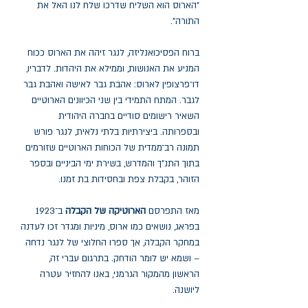
"הארוס הוא השליח שדרכו שלח לנו האל את
התורה".
ברוח הפסיכואנליזה, לנגר זיהה את הארוס ככוח
המניע את האנושות, וממילא את היהדות. לדבריו,
דו־פרצופין לארוס: אהבת גבר לאישה ואהבת גבר
לגבר. המתח התמידי בין שני הכיוונים הארוטיים
השאיר רישומים סודיים בחברה היהודית
ובספרותה. ביצירתיות בלתי נלאית, לנגר פורש
תמונה רב־ממדית של הכוחות הארוטיים שזורמים
בתוך התנ"ך והמדרש, בשירת ימי הביניים ובספר
הזוהר, בקבלת צפת ובחסידות בת זמנו.
מאז התפרסם
הארוטיקה של הקבלה
ב־1923
בפראג, נושאים כמו ארוס, מיניות ומגדר זכו לעדנה
במחקר הקבלה, אך ספרו החלוצי של לנגר נדחה
– ושמא יש לומר הודחק. בתרגום עברי זה,
הראשון מהמקור הגרמני, באנו להחזיר עטרה
ליושנה.