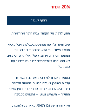
רגיל
מבצע
20% הנחה
הוסף לעגלה
מחוץ לדלת של דוקטור צביה התור ארוך־ארוך.
פיל, תנינה וג'ירפה ממתינים בסבלנות, אבל קופיף
מוטרד מאוד – מי הבא בתור? מי שקיבל את
המספר הכי גדול או הכי קטן? ואולי מי שהכי כואב
לו? ומה יקרה כשלמרפאה ייכנס גם כלבלב עם
כאב זנב?
הסופרת
אפרת לווי
("הלב של לב") מלמדת
עברית באולפן לעולים חדשים. הנאתה הגדולה
ביותר היא לקרוא ולכתוב ספרי ילדים בזמן ששני
חתוליה – מישמיש ושושן – נמצאים בסביבה.
איורי החיות של
גפן רפאלי
, מאיירת בינלאומית,