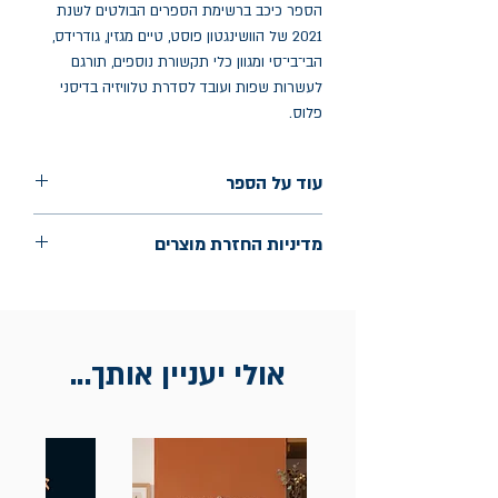
הספר כיכב ברשימת הספרים הבולטים לשנת
2021 של הוושינגטון פוסט, טיים מגזין, גודרידס,
הבי־בי־סי ומגוון כלי תקשורת נוספים, תורגם
לעשרות שפות ועובד לסדרת טלוויזיה בדיסני
פלוס.
עוד על הספר
הוצאה: אריה ניר
מדיניות החזרת מוצרים
שנת הוצאה: אוקטובר 2023
עמודים: 391
החלפות יתאפשרו בתוך חודש מיום הקנייה
בכתובת מלכי ישראל 9, תל אביב. יש
להציג חשבונית / מייל אסמכתא בלבד.
אולי יעניין אותך...