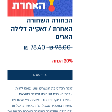
הבחורה השחורה
האחרת / זאקייה דלילה
האריס
מחיר
מחיר
 ‏98.00 ‏₪ 
רגיל
מבצע
20% הנחה
הוסף לעגלה
לנלה רוג'רס בת העשרים ושש נמאס להיות
עוזרת העורכת השחורה היחידה בהוצאת
הספרים היוקרתית וגנר. כשהייזל־מיי מצטרפת
למשרד בתפקיד מקביל, נלה מאושרת. אבל אז
נלה מגלה שהבחורה השחורה האחרת כובשת את