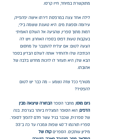
מתוקשרת במיוחד, חייו קרסו.
לילה אחד צצה במרפסת דירתו אישה יפהפייה,
עירומה וספוגת מים. היא טוענת ששמה בילי,
דמות מתוך ספריו, שהגיעה אל העולם האמיתי
בעקבות טעות דפוס בספרו האחרון. ויש לה
הצעה לטום: אם יצליח להתגבר על מחסום
הכתיבה שלו ולהחזיר אותה לעולם הבדיון בספר
הבא שלו, היא תעזור לו לזכות מחדש בלבה של
אהובתו.
מטורף ככל שזה נשמע – מה כבר יש לטום
להפסיד?
גיום מוסו
, מחבר הספר
הבחורה שיצאה מבין
הדפים
, הוא הסופר המצליח ביותר בצרפת. בנה
של ספרנית, שכבר בגיל עשר חלם להפוך לסופר.
ספריו תורגמו ל־40 שפות ונמכרו עד כה ב־33
מיליון עותקים. הספרים
קולו של