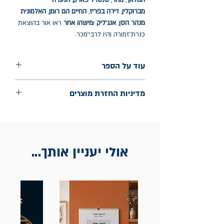
המלאך
,
מחר
,
סנטרל פארק
,
הנערה
מברוקלין
,
דירה בפריז
,
החיים הם רומן
,
האלמונית
מנהר הסן
,
אנג'ליק
ו
מישהו אחר
ראו אור בהוצאת
כנרת־זמורה והיו לרבי־מכר.
עוד על הספר
הוצאה: כנרת זמורה דביר
מדיניות החזרת מוצרים
שנת הוצאה: יולי 2026
עמודים: 336
החלפות יתאפשרו בתוך חודש מיום הקנייה
בכתובת מלכי ישראל 9, תל אביב. יש
להציג חשבונית / מייל אסמכתא בלבד.
אולי יעניין אותך...