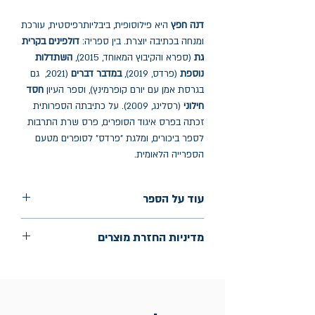
דנה חפץ
היא פילוסופית, ביבליותרפיסטית, עורכת
ומנחה בכתיבה יוצרת. בין ספריה:
דולפינים בקרית
גת
(ספרא והקיבוץ המאוחד, 2015),
השתדלות
נוספת
(פרדס, 2019),
במדבר
דברים
(2021, גם
בגרסת אמן עם יורם קופרמינץ), וספר העיון
חסד
חילוני
(רסלינג, 2009). על כתיבתה הספרותית
זכתה בפרס איגוד הסופרים, פרס שרת התרבות
לספר ביכורים, ומלגת "פרדס" לסופרים מטעם
הספרייה הלאומית.
עוד על הספר
הוצאה: פרדס
מדיניות החזרת מוצרים
שנת הוצאה: נובמבר 2023
עמודים: 136
החלפות יתאפשרו בתוך חודש מיום הקנייה
בכתובת מלכי ישראל 9, תל אביב. יש
להציג חשבונית / מייל אסמכתא בלבד.