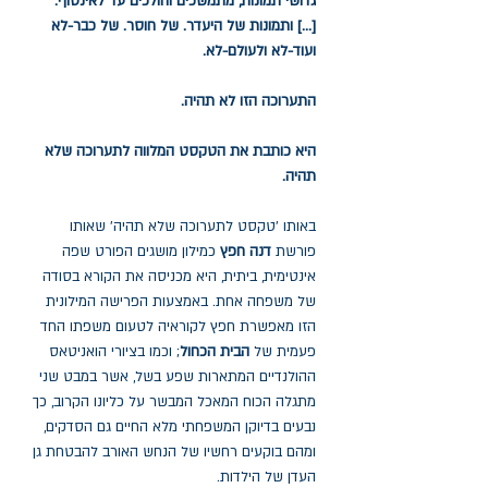
גדושי תמונות, מתמשכים והולכים עד לאינסוף.
[...] ותמונות של היעדר. של חוסר. של כבר-לא
ועוד-לא ולעולם-לא.
התערוכה הזו לא תהיה.
היא כותבת את הטקסט המלווה לתערוכה שלא
תהיה.
באותו 'טקסט לתערוכה שלא תהיה' שאותו
פורשת
דנה חפץ
כמילון מושגים הפורט שפה
אינטימית, ביתית, היא מכניסה את הקורא בסודה
של משפחה אחת. באמצעות הפרישה המילונית
הזו מאפשרת חפץ לקוראיה לטעום משפתו החד
פעמית של
הבית הכחול
; וכמו בציורי הואניטאס
ההולנדיים המתארות שפע בשל, אשר במבט שני
מתגלה הכוח המאכל המבשר על כליונו הקרוב, כך
נבעים בדיוקן המשפחתי מלא החיים גם הסדקים,
ומהם בוקעים רחשיו של הנחש האורב להבטחת גן
העדן של הילדות.