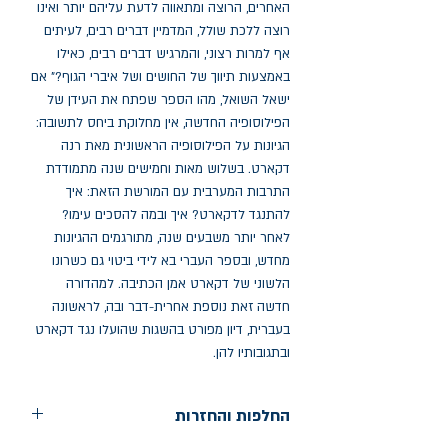
האחרים, הרוצה ומתאווה לדעת עליהם יותר ואינו 
רוצה ללכת שולל, המדמיין דברים רבים, לעיתים 
אף למרות רצוני, והמרגיש דברים רבים, כאילו 
באמצעות תיווך של החושים ושל איברי הגוף?" אם 
ישאל השואל, מהו הספר שפתח את העידן של 
הפילוסופיה החדשה, אין מחלוקת ביחס לתשובה: 
הגיונות על הפילוסופיה הראשונית מאת רנה 
דקארט. בשלוש מאות וחמישים שנה מתמודדת 
התרבות המערבית עם המורשת הזאת: איך 
להתנגד לדקארט? איך ובמה להסכים עימו? 
לאחר יותר משבעים שנה, מתורגמים ההגיונות 
מחדש, ובספר העברי בא לידי ביטוי גם כשרונו 
הלשוני של דקארט אמן הכתיבה. למהדורה 
חדשה זאת נוספת אחרית-דבר ובה, לראשונה 
בעברית, דיון מפורט בהשגות שהועלו נגד דקארט 
ובתגובותיו להן.
החלפות והחזרות