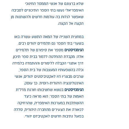
שלא ברצונם של אנשי הממסד החינוכי
האימפריאלי נעשו בתי הספר התיכוניים לסביבה
שאפשר לגלות בה עולמות חדשים ולהשתנות מן
הקצה אל הקצה.
במחצית השנייה של המאה התשע-עשרה באו
בשערי בתי הספר גם תלמידים יהודים רבים.
הגימנזיסטים
מספר את סיפורם של תלמידים
אלה: מקבלת ההחלטה ללמוד בבית ספר תיכון,
דרך אתגרי הקבלה ללימודים וההתמדה בלמידה
וכלה בהשפעותיו המעצבות של בית הספר,
שרבים מבוגריו היו לאקטיביסטים יהודים, אנשי
האינטליגנציה היהודית-רוסית. כך עוסק
הגימנזיסטים
בנושא שחשיבותו חורגת מדל"ת
האמות של בתי הספר: הוא מראה כיצד
ההשתלבות במערכות האימפריה, שהרחיקה
לכאורה את הצעירים מהחברה היהודית, סללה
בפועל נתיבות חדשים לאקטיביזם יהודי.