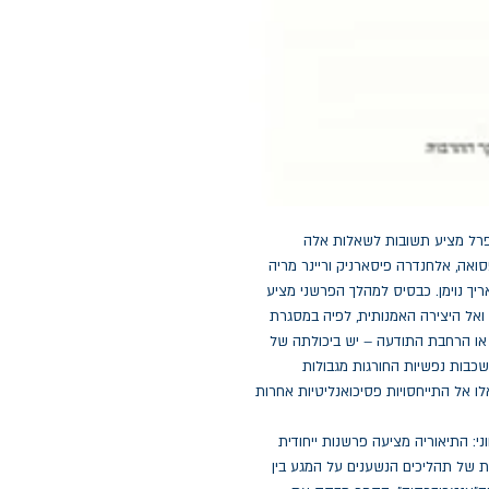
פרל מציע תשובות לשאלות אלה
אה, אלחנדרה פיסארניק וריינר מריה
אריך נוימן. כבסיס למהלך הפרשני מציע
אל היצירה האמנותית, לפיה במסגרת
או הרחבת התודעה – יש ביכולתה של
שכבות נפשיות החורגות מגבולות
לו אל התייחסויות פסיכואנליטיות אחרות
ני: התיאוריה מציעה פרשנות ייחודית
 של תהליכים הנשענים על המגע בין