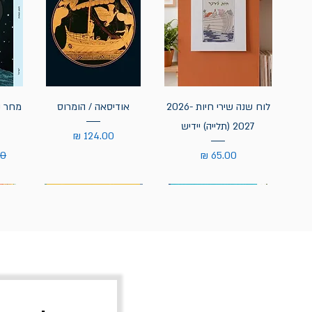
לוח שנה שירי חיות 2026-
אודיסאה / הומרוס
מחר נ
2027 (תלייה) יידיש
מחיר
מחיר
מח