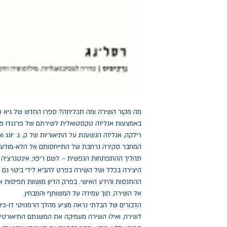
מה מקור השירה ומה תכליתה? ספרו החדש של גיא 
באמצעות אנליזה טקסטואלית לשירתם של פרננדו פסו
רילקה, אנליזה הנשענת על התיאוריות של ק. ג. יונג ו
המחבר סקירה נרחבת של התייחסותם אל הלא-מודע ו
תהליך ההתפתחות הנפשית – לשם ריפוי, אינטגרציה 
היצירה בכלל ושל השירה בפרט להביא לידי ביטוי גם 
ההתנסות והידע האישי. בפרק הדיון מושוות תפיסות א
אל השירה, תוך עמידה על המשותף והמבחין.
הדְבוֹרים של הבלתי נראה מציע מהלך הרמנויטי דו-כיוו
לשירה, ואילו השירה מעמיקה את המשגתם התיאורטית