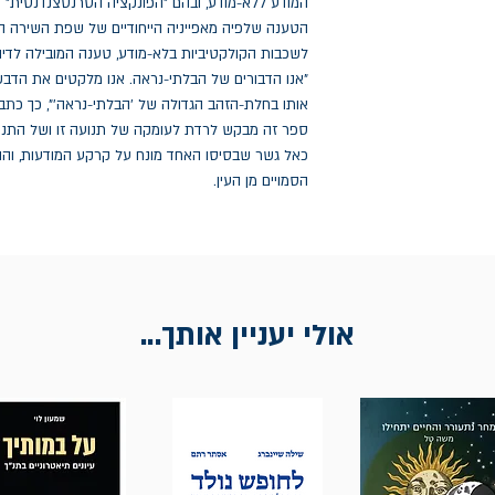
המודע ללא-מודע, ובהם "הפונקציה הטרנסצנדנטית" 
הטענה שלפיה מאפייניה הייחודיים של שפת השירה הו
לשכבות הקולקטיביות בלא-מודע, טענה המובילה לדי
"אנו הדבורים של הבלתי-נראה. אנו מלקטים את הדבש
אותו בחלת-הזהב הגדולה של 'הבלתי-נראה'", כך כתב 
ספר זה מבקש לרדת לעומקה של תנועה זו ושל התנו
כאל גשר שבסיסו האחד מונח על קרקע המודעות, והו
הסמויים מן העין.
אולי יעניין אותך...