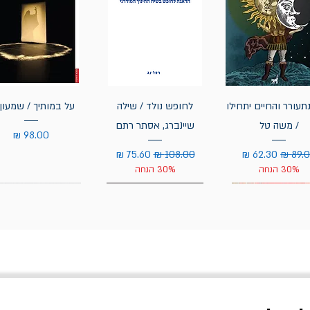
תעורר והחיים יתחילו
לחופש נולד / שילה
על במותיך / שמעון 
/ משה טל
שיינברג, אסתר רתם
מחיר
יר רגיל
מחיר מבצע
מחיר רגיל
מחיר מבצע
30% הנחה
30% הנחה