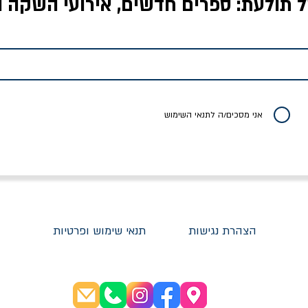
ל תולעת: ספרים חדשים, אירועי השקה ו
לדי המחר / ברטולט
שישה אויבים של חירות /
איך בעצם מלמדים עי
ברכט
ישעיה ברלין
/ עריכה: מירב שמי 
יר רגיל
מחיר מבצע
מחיר
מחיר
20% הנחה
אני מסכים/ה לתנאי השימוש
הצהרת נגישות
תנאי שימוש ופרטיות