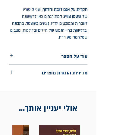
תקרית על אגם ז'נבה
ו
הדחף
, שני סיפוריו
של
שטפן צווייג
המתורגמים כאן לראשונה
לעברית ומקובצים יחדיו, נוגעים בעוצמה, בתבונה
וברגישות בחיי הנפש של חיילים ובדילמות ומצבים
שמלחמה מעוררת.
עוד על הספר
הוצאה: כתר
מדיניות החזרת מוצרים
שנת הוצאה: ספטמבר 2024
עמודים: 96
החלפות יתאפשרו בתוך חודש מיום הקנייה
בכתובת מלכי ישראל 9, תל אביב. יש להציג
חשבונית / מייל אסמכתא בלבד.
אולי יעניין אותך...