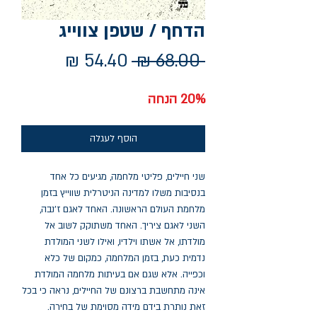
הדחף / שטפן צווייג
מחיר
מחיר
 ‏68.00 ‏₪ 
רגיל
מבצע
20% הנחה
הוסף לעגלה
שני חיילים, פליטי מלחמה, מגיעים כל אחד
בנסיבות משלו למדינה הניטרלית שווייץ בזמן
מלחמת העולם הראשונה. האחד לאגם ז'נבה,
השני לאגם ציריך. האחד משתוקק לשוב אל
מולדתו, אל אשתו וילדיו, ואילו לשני המולדת
נדמית כעת, בזמן המלחמה, כמקום של כלא
וכפייה. אלא שגם אם בעיתות מלחמה המולדת
אינה מתחשבת ברצונם של החיילים, נראה כי בכל
זאת נותרת בידם מידה מסוימת של בחירה.