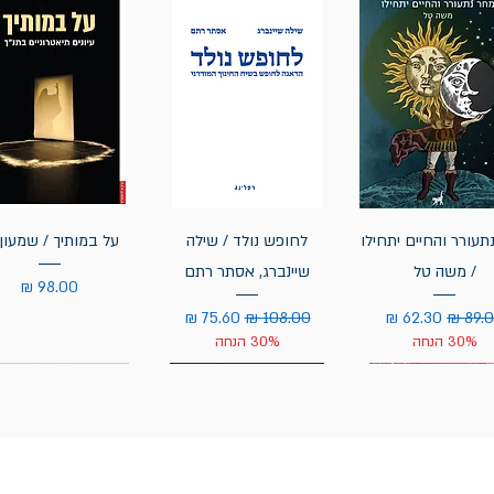
תעורר והחיים יתחילו
לחופש נולד / שילה
על במותיך / שמעון 
/ משה טל
שיינברג, אסתר רתם
מחיר
יר רגיל
מחיר מבצע
מחיר רגיל
מחיר מבצע
30% הנחה
30% הנחה