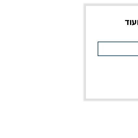
עוד
צוב?
יוליסס / ג'ימס ג'ויס
מלכוד 23 או כל שם
פרץ
מחורבן אחר / ורסנו
מחיר
מחיר רגיל
מחיר מבצע
20% הנחה