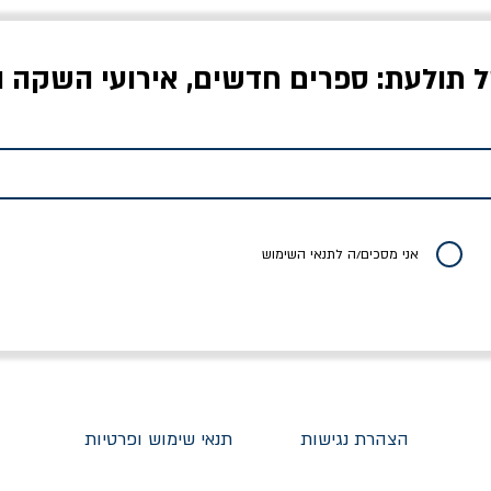
ל תולעת: ספרים חדשים, אירועי השקה ו
לדי המחר / ברטולט
שישה אויבים של חירות /
איך בעצם מלמדים עי
ברכט
ישעיה ברלין
/ עריכה: מירב שמי 
יר רגיל
מחיר מבצע
מחיר
מחיר
20% הנחה
אני מסכים/ה לתנאי השימוש
הצהרת נגישות
תנאי שימוש ופרטיות