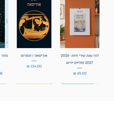
לוח שנה שירי חיות 2026-
אודיסאה / הומרוס
מחר נ
2027 (תלייה) יידיש
מחיר
מחיר
מח