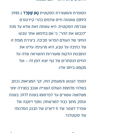
הסופרת והמשוררת הסקוטית
נָאן שֶׁפֶּרְד
(1981-
1893) שוטטה חיים שלמים בהרי קיירנגוֹרם
שברמה הסקוטית. היא עשתה זאת שלא על מנת
"לכבוש את ההר", כי אם בחיפוש אחר טבעו
החיוני של העולם הפראי סביבה. ביצירת מופת זו
של כתיבה על טבע, היא מרעיפה עלינו את
התובנות הדקות ומעוררות ההשראה שלה על
החיים הנסתרים של נוף יוצא דופן זה – ועל
מקומנו ביחס אליו.
הספר הצנוע והמעמיק הזה, יקר המציאוּת, נכתב
בשלהי מלחמת העולם השנייה ושכב במגירה יותר
משלושה עשורים עד לפרסומו בשנת 1977. בשנת
2016, מתוך כבוד למורשתה, נוסף דיוקנה של
שפרד לשטר של 5 ליש"ט של הבנק המלכותי
של סקוטלנד.