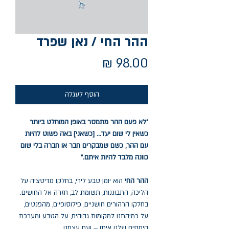
ההר החי / נאן שפרד
מחיר
הוסף לעגלה
"לא פעם ההר מתמסר באופן המוחלט ביותר
כשאין לי שום יעד... [כשאני] באה פשוט להיות
עם ההר, כשם שמבקרים חבר או חברה בלי שום
כוונה מלבד להיות איתם."
ההר החי
הוא יומן טבע לירי, בחלקו מדיטציה על
הליכה, התבוננות, תשומת לב, חזרה אל החושים.
בחלקו הרהורים חושניים, פילוסופיים, מהפנטים,
על כמיהתנו למקומות גבוהים, על הטבע ומערכת
היחסים שלנו איתו – ועם עצמנו.