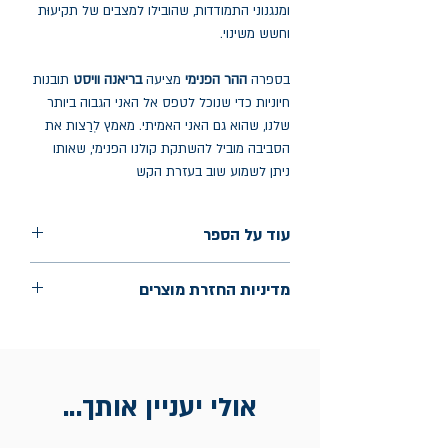
ומנגנוני התמודדות, שהובילו למצבים של תקיעוּת
וחשש משינוי.
בספרה
ההר הפנימי
מציעה
בריאנה וויסט
תובנות
חיוניות כדי שנוכל לטפס אל האני הגבוה ביותר
שלנו, שהוא גם האני האמיתי. מאמץ לְרַצות את
הסביבה מוביל להשתקת קולנו הפנימי, שאותו
ניתן לשמוע שוב בעזרת הקש
עוד על הספר
הוצאה: כנרת זמורה דביר
מדיניות החזרת מוצרים
שנת הוצאה: ספטמבר 2023
עמודים: 208
החלפות יתאפשרו בתוך חודש מיום הקנייה
בכתובת מלכי ישראל 9, תל אביב. יש
להציג חשבונית / מייל אסמכתא בלבד.
אולי יעניין אותך...