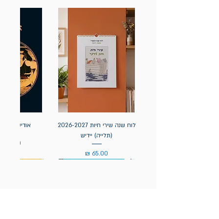
לוח שנה שירי חיות 2026-2027
אודיסאה / ה
(תלייה) יידיש
מחיר
מחיר