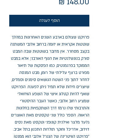
מחיר
הוסף לעגלה
פרויקט שצולם בארבע השנים האחרונות במהלך 
שוטטות אקראית או יזומה ברחוב אלנבי המשתנה 
בקצב מסחרר. אין מדובר בשוטטות שבה המבט 
סורק בנונשלנטיות את הנוף האורבני, אלא במבט 
הממוקד בפרגמנטים, כמו הפסקות של תיאור 
מפורט ברצף עלילתי של רומן, מבט המנסה 
לחדור לתוך פני השטח הנושאים סימנים וסמלים, 
שיוצרים חידות שלא תמיד ניתן לפענח. הפרויקט 
שואף להיות קטלוג אישי של השפע הוויזואלי 
שמציע רחוב אלנבי, כאשר העבר ההיסטורי 
והתרבותי שלו נרמז דרך השתקפויות בחלונות 
הראווה. הספר כולל שני טקסטים מאת האוצרים 
גלעד מלצר ואילנית קונופני וטקסט מאת נסים 
דוידוב, אדריכל וחוקר תולדות התכנון בתל אביב. 
"פרויקט הוויטרינה של הגנרל אלנבי הוא מֶמֶנטוֹ 