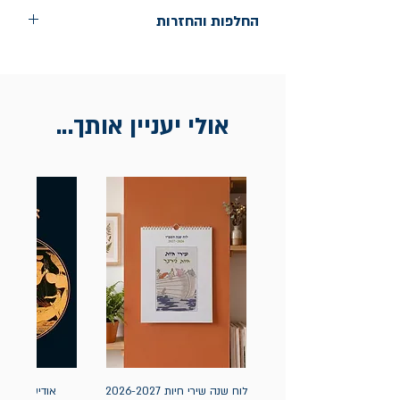
החלפות והחזרות
החלפות בתוך חודש ימים מיום הקניה בחנות
הדגל- כיכר רבין 9 ת"א
אין החזרות
אולי יעניין אותך...
לוח שנה שירי חיות 2026-2027
אודיסאה / ה