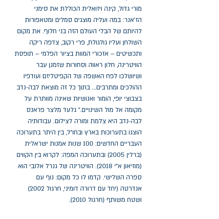
מוֹרי גדול, קינה ויזואלית הכוללת את סימני 
הז'אנר: במה ועליה מוצגים סמלים ומטאפורות 
להיותם של הבלי העולם הזה בני חלוף. את מקום 
השולחן ועליו גולגולת, פרי רקוב, צדפה ריקה 
ותכשיטים – אזכורי המוות בציור הפלמי – תופסת 
הוויטרינה, חלון ראווה וסחורות שזמנן עבר 
ושיושלכו לפח האשפה של הקפיטליזם ועודפיו 
ההולכים ומתרבים... בתוך כל זה מוצאת לבה-נדב 
בצבוצי יופי, הומור ואנושיות שאינה מוותרת על 
מקומה אל מול השינויים." גלעד מלצר פראנס 
לבה-נדב היא צלמת ומורה לצילום. עבודותיה 
הוצגו בתערוכות בארץ ובחו"ל, בין היתר בתערוכה 
העבריים החדשים: 100 שנות אמנות ישראלית 
(ברלין 2005) ובתערוכה המפה: לקרוא בין הקווים 
(מוזיאון א"י 2018). הוויטרינה של גנרל אלנבי הוא 
ספרה השלישי. קדמו לו כל מקום: נוף עם 
אנדרטה (יחד עם דרורה דומיני, חרגול 2002) 
ושטח משותף (חרגול 2010).