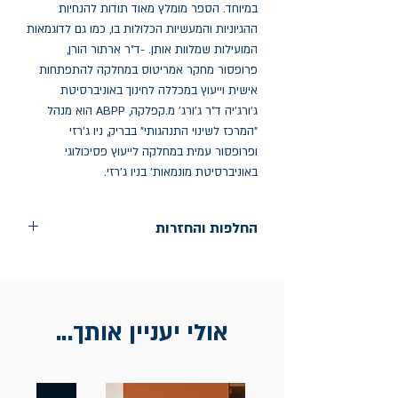
במיוחד. הספר מומלץ מאוד תודות להנחיות 
ההגיוניות והמעשיות הכלולות בו, כמו גם לדוגמאות 
המועילות שמלוות אותן. -ד"ר ארתור הורן, 
פרופסור מחקר אמריטוס במחלקה להתפתחות 
אישית וייעוץ במכללה לחינוך באוניברסיטת 
ג'ורג'יה ד"ר ג'ורג' מ.קפלקה, ABPP הוא מנהל 
"המרכז לשינוי התנהגותי" בבריק, ניו ג'רזי 
ופרופסור עמית במחלקה לייעוץ פסיכולוגי 
באוניברסיטת מונמאות' בניו ג'רזי.
החלפות והחזרות
החלפות בתוך חודש ימים מיום הקניה בחנות
הדגל- כיכר רבין 9 ת"א
אין החזרות
אולי יעניין אותך...