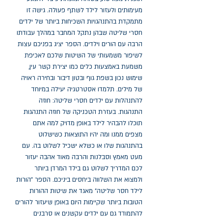
מעימותים ולעזור לילד לשתף פעולה. גישה זו 
מתמקדת בהתנהגויות השכיחות ביותר של ילדים 
חסרי שליטה שבהן נתקל המחבר במהלך עבודתו 
הרבה עם הורים וילדים. הספר יציג בפניכם עצות 
לשיפור משמעותי של השיטות שלכם לאכיפת 
משמעת באמצעות כלים כמו יצירת קשר עין, 
שימוש נכון בשפת גוף ובטון דיבור ובחירה ראויה 
של מילים. תלמדו אסטרטגיה יעילה במיוחד 
להתנהלות עם ילדים חסרי שליטה: חוזה 
התנהגות. בעזרת הטכניקה של חוזה התנהגות 
תוכלו להבהיר לילד באופן מדויק למה אתם 
מצפים ממנו ומה יהיו התוצאות כשישלוט 
בהתנהגות שלו או כשלא ישכיל לשלוט בה. עם 
מעט מאמץ וסבלנות והרבה מאוד אהבה יעזור 
לכם המדריך לשלוט גם בילד המרדן ביותר 
ולמצוא את השלווה ביחסים ביניכם. הספר "הורות 
לילד חסר שליטה" מאגד את שיטות ההורות 
הטובות ביותר שקיימות היום באופן שיעזור להורים 
להתמודד גם עם ילדים עקשנים או סרבנים 