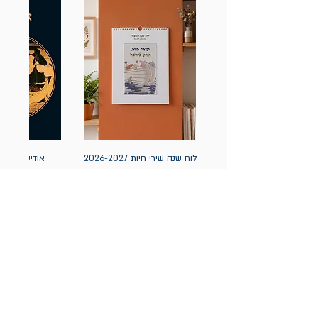
לוח שנה שירי חיות 2026-2027
אודיסאה / ה
(תלייה) יידיש
מחיר
מחיר
הניוזלטר של תולעת: ספרים